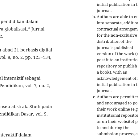
initial publication in t
journal.
Authors are able to e
an pendidikan dalam
into separate, additio
globalisasi.,” Jurnal
contractual arrangem
for the non-exclusive
2.
distribution of the
journal's published
 abad 21 berbasis digital
version of the work (e
ol. 8, no. 2, pp. 123–134,
post it to an instituti
repository or publish 
a book), with an
 interaktif sebagai
acknowledgement of i
initial publication in t
endidikan, vol. 7, no. 2,
journal.
Authors are permitte
and encouraged to po
sep abstrak: Studi pada
their work online (e.g.
endidikan Dasar, vol. 5,
institutional reposito
or on their website) p
to and during the
submission process, as
nteraktif dalam