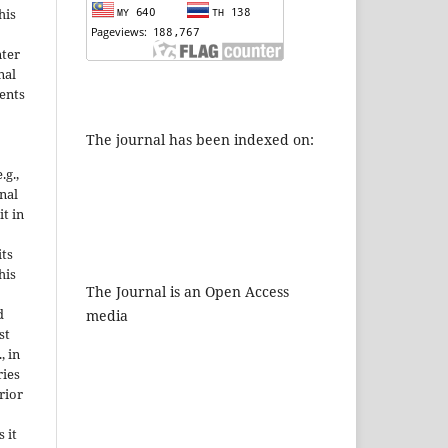
his
nter
nal
ents
The journal has been indexed on:
.g.,
onal
it in
ts
his
The Journal is an Open Access
d
media
st
, in
ries
rior
 it