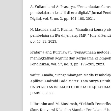
A. Yulianti and A. Prasetya, “Pemanfaatan Canv
pembelajaran kreatif di era digital,” Jurnal Pe
Digital, vol. 5, no. 2, pp. 101–108, 2021.
N. Maulida and T. Kurnia, “Visualisasi konsep a
pembelajaran IPA di jenjang SMP.,” Jurnal Pendidi
pp. 45–53, 2023.
Pratama and Kurniawati, “Penggunaan metode
meningkatkan kognitif dan kerjasama kelompok,
Pendidikan, vol. 17, no. 3, pp. 199–201, 2023.
Safitri Amalia, “Pengembangan Media Pembelaja
Aplikasi Android Pada Materi Tata Surya Untuk 
UNIVERSITAS ISLAM NEGERI KIAI HAJI ACHMA
JEMBER, 2022.
I. Ibrahim and M. Muslimah, “Tekhnik Pemerik
Skor, Konversi Nilai dan Standar Penilaian. ,” Ju