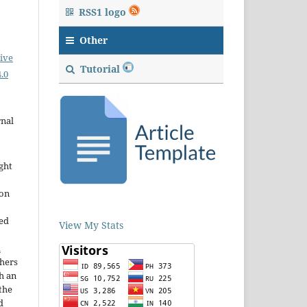
RSS1 logo
Other
ive
Tutorial
.0
rnal
ght
ion
sed
View My Stats
n
thers
h an
the
d