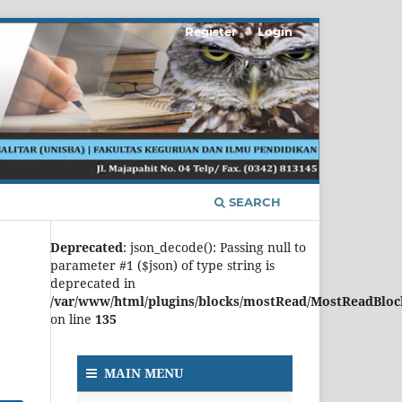
Register
Login
SEARCH
Deprecated
: json_decode(): Passing null to
parameter #1 ($json) of type string is
deprecated in
/var/www/html/plugins/blocks/mostRead/MostReadBloc
on line
135
MAIN MENU