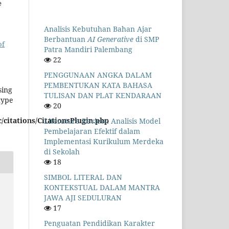
e
Analisis Kebutuhan Bahan Ajar
Berbantuan
AI Generative
di SMP
of
Patra Mandiri Palembang
22
PENGGUNAAN ANGKA DALAM
PEMBENTUKAN KATA BAHASA
sing
TULISAN DAN PLAT KENDARAAN
type
20
/citations/CitationsPlugin.php
Literature Review: Analisis Model
Pembelajaran Efektif dalam
Implementasi Kurikulum Merdeka
di Sekolah
18
SIMBOL LITERAL DAN
KONTEKSTUAL DALAM MANTRA
JAWA AJI SEDULURAN
17
Penguatan Pendidikan Karakter