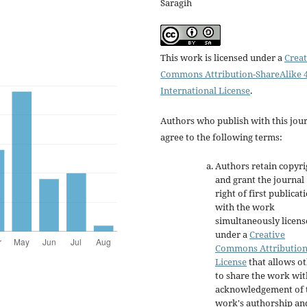
Saragih
This work is licensed under a
Creat
Commons Attribution-ShareAlike 4
International License
.
Authors who publish with this jou
agree to the following terms:
Authors retain copyri
and grant the journal
right of first publicat
with the work
simultaneously licen
under a
Creative
Commons Attributio
License
that allows o
to share the work wit
acknowledgement of 
work's authorship an