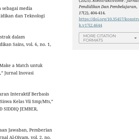
(2025).
Konstruktivisme : Jurnal
Pendidikan Dan Pembelajaran
,
a sebagai media
17
(2), 404-414.
ndidikan dan Teknologi
https://doi.org/10.35457/konstr
k.v17i2.4644
MORE CITATION
bstrak dalam
FORMATS
kan Sains, vol. 6, no. 1,
 Make a Match untuk
” Jurnal Inovasi
ran Interaktif Berbasis
Siswa Kelas Vii Smp/Mts,”
D SIDDIQ JEMBER,
saan Jawaban, Pemberian
rnal Al-Qiyam, vol. 2, no.