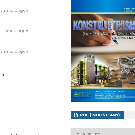
tas Simalungun
tas Simalungun
tas Simalungun
644
PDF (INDONESIAN)
PUBLISHED