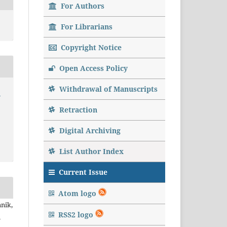
For Authors
For Librarians
Copyright Notice
Open Access Policy
Withdrawal of Manuscripts
5
Retraction
Digital Archiving
List Author Index
Current Issue
Atom logo
nik,
RSS2 logo
n