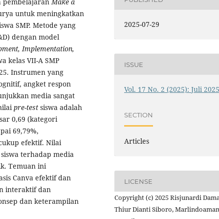
a pembelajaran
Make a
surya untuk meningkatkan
2025-07-29
iswa SMP. Metode yang
&D) dengan model
opment, Implementation,
swa kelas VII-A SMP
ISSUE
25. Instrumen yang
gnitif, angket respon
Vol. 17 No. 2 (2025): Juli 202
nunjukkan media sangat
nilai
pre-test
siswa adalah
SECTION
ar 0,69 (kategori
apai 69,79%,
Articles
ukup efektif. Nilai
siswa terhadap media
k. Temuan ini
sis Canva efektif dan
LICENSE
 interaktif dan
Copyright (c) 2025 Risjunardi Dama
onsep dan keterampilan
Thiur Dianti Siboro, Marlindoama