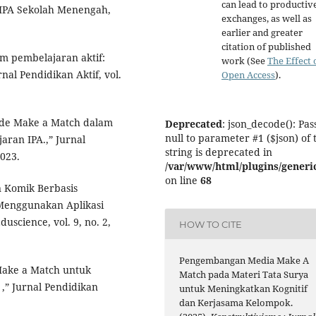
can lead to productiv
l IPA Sekolah Menengah,
exchanges, as well as
earlier and greater
citation of published
lam pembelajaran aktif:
work (See
The Effect 
nal Pendidikan Aktif, vol.
Open Access
).
tode Make a Match dalam
Deprecated
: json_decode(): Pas
null to parameter #1 ($json) of 
aran IPA.,” Jurnal
string is deprecated in
2023.
/var/www/html/plugins/generic
on line
68
 Komik Berbasis
Menggunakan Aplikasi
uscience, vol. 9, no. 2,
HOW TO CITE
Pengembangan Media Make A
 Make a Match untuk
Match pada Materi Tata Surya
 ,” Jurnal Pendidikan
untuk Meningkatkan Kognitif
dan Kerjasama Kelompok.