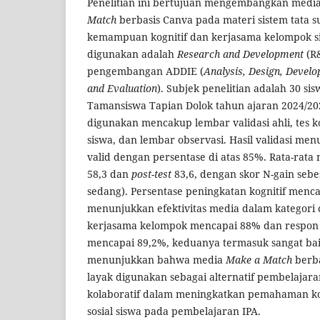
Penelitian ini bertujuan mengembangkan medi
Match
berbasis Canva pada materi sistem tata 
kemampuan kognitif dan kerjasama kelompok s
digunakan adalah
Research and Development
(R
pengembangan ADDIE (
Analysis, Design, Devel
and Evaluation
). Subjek penelitian adalah 30 si
Tamansiswa Tapian Dolok tahun ajaran 2024/20
digunakan mencakup lembar validasi ahli, tes ko
siswa, dan lembar observasi. Hasil validasi me
valid dengan persentase di atas 85%. Rata-rata 
58,3 dan
post-test
83,6, dengan skor N-gain sebes
sedang). Persentase peningkatan kognitif menc
menunjukkan efektivitas media dalam kategori c
kerjasama kelompok mencapai 88% dan respon 
mencapai 89,2%, keduanya termasuk sangat bai
menunjukkan bahwa media
Make a Match
berba
layak digunakan sebagai alternatif pembelajaran
kolaboratif dalam meningkatkan pemahaman k
sosial siswa pada pembelajaran IPA.