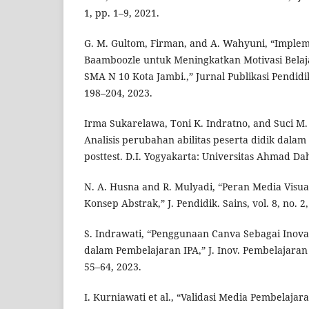
1, pp. 1–9, 2021.
G. M. Gultom, Firman, and A. Wahyuni, “Imple
Baamboozle untuk Meningkatkan Motivasi Belaja
SMA N 10 Kota Jambi.,” Jurnal Publikasi Pendidika
198–204, 2023.
Irma Sukarelawa, Toni K. Indratno, and Suci M. 
Analisis perubahan abilitas peserta didik dalam
posttest. D.I. Yogyakarta: Universitas Ahmad Da
N. A. Husna and R. Mulyadi, “Peran Media Visu
Konsep Abstrak,” J. Pendidik. Sains, vol. 8, no. 2
S. Indrawati, “Penggunaan Canva Sebagai Inovasi
dalam Pembelajaran IPA,” J. Inov. Pembelajaran Sa
55–64, 2023.
I. Kurniawati et al., “Validasi Media Pembelajara