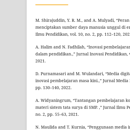
M. Shirajuddin, Y. R. M., and A. Mulyadi, “Per
menciptakan sumber daya manusia unggul di era 
Ilmu Pendidikan, vol. 10, no. 2, pp. 112–120, 202
A. Halim and N. Fadhilah, “Inovasi pembelajaran
dalam pendidikan.,” Jurnal Inovasi Pendidikan, v
2021.
D. Purnamasari and M. Wulandari, “Media digital
inovasi pembelajaran masa kini.,” Jurnal Media P
pp. 130–140, 2022.
A. Widyaningrum, “Tantangan pembelajaran kon
materi sistem tata surya di SMP. ,” Jurnal Ilmu P
no. 2, pp. 55–63, 2021.
N. Maulida and T. Kurnia, “Penggunaan media i