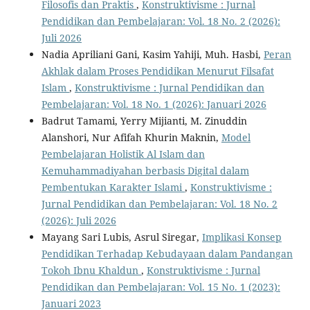
Filosofis dan Praktis
,
Konstruktivisme : Jurnal
Pendidikan dan Pembelajaran: Vol. 18 No. 2 (2026):
Juli 2026
Nadia Apriliani Gani, Kasim Yahiji, Muh. Hasbi,
Peran
Akhlak dalam Proses Pendidikan Menurut Filsafat
Islam
,
Konstruktivisme : Jurnal Pendidikan dan
Pembelajaran: Vol. 18 No. 1 (2026): Januari 2026
Badrut Tamami, Yerry Mijianti, M. Zinuddin
Alanshori, Nur Afifah Khurin Maknin,
Model
Pembelajaran Holistik Al Islam dan
Kemuhammadiyahan berbasis Digital dalam
Pembentukan Karakter Islami
,
Konstruktivisme :
Jurnal Pendidikan dan Pembelajaran: Vol. 18 No. 2
(2026): Juli 2026
Mayang Sari Lubis, Asrul Siregar,
Implikasi Konsep
Pendidikan Terhadap Kebudayaan dalam Pandangan
Tokoh Ibnu Khaldun
,
Konstruktivisme : Jurnal
Pendidikan dan Pembelajaran: Vol. 15 No. 1 (2023):
Januari 2023