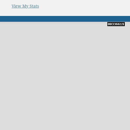
View My Stats