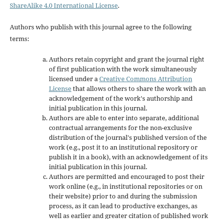
ShareAlike 4.0 International License
.
Authors who publish with this journal agree to the following
terms:
Authors retain copyright and grant the journal right
of first publication with the work simultaneously
licensed under a
Creative Commons Attribution
License
that allows others to share the work with an
acknowledgement of the work's authorship and
initial publication in this journal.
Authors are able to enter into separate, additional
contractual arrangements for the non-exclusive
distribution of the journal's published version of the
work (e.g., post it to an institutional repository or
publish it in a book), with an acknowledgement of its
initial publication in this journal.
Authors are permitted and encouraged to post their
work online (e.g., in institutional repositories or on
their website) prior to and during the submission
process, as it can lead to productive exchanges, as
well as earlier and greater citation of published work