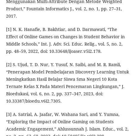
Menggunakan Multi-Attribute Dengan Metode Weighted
Product,” Fountain Informatics J., vol. 2, no. 1, pp. 27–31,
2017.
[1] N. K. Hanafie, B. Bakhtiar, and D. Darmawati, “The
Effect of Online Games on Changes in Student Behavior in
Middle Schools,” Int. J. Adv. Sci. Educ. Relig., vol. 5, no. 2,
pp. 48–59, 2022, doi: 10.33648/ijoaser.v5i2.178.
[2] S. Ujud, T. D. Nur, Y. Yusuf, N. Saibi, and M. R. Ramli,
“Penerapan Model Pembelajaran Discovery Learning Untuk
Meningkatkan Hasil Belajar Siswa Sma Negeri 10 Kota
Ternate Kelas X Pada Materi Pencemaran Lingkungan,” J.
Bioedukasi, vol. 6, no. 2, pp. 337–347, 2023, doi:
10.33387/bioedu.v6i2.7305.
[3] A. Satrial, A. Jaafar, W. Wahana Sari, and Y. Yumna,
“Exploring the Impact of Online Gaming on Students
Academic Engagement,” Ahlussunnah J. Islam. Educ., vol. 2,