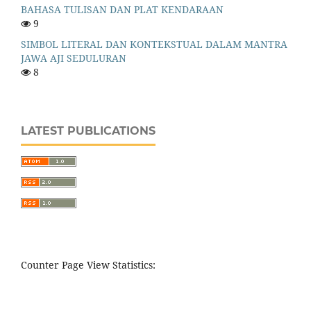
BAHASA TULISAN DAN PLAT KENDARAAN
9
SIMBOL LITERAL DAN KONTEKSTUAL DALAM MANTRA
JAWA AJI SEDULURAN
8
LATEST PUBLICATIONS
Counter Page View Statistics: