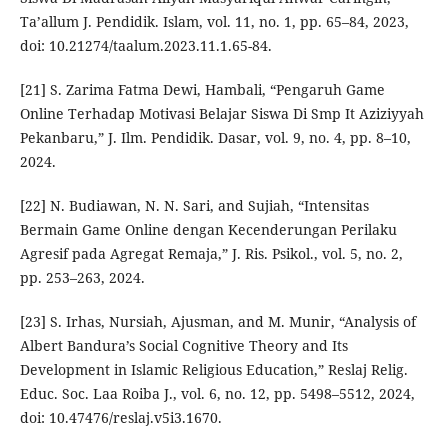
Ta’allum J. Pendidik. Islam, vol. 11, no. 1, pp. 65–84, 2023,
doi: 10.21274/taalum.2023.11.1.65-84.
[21] S. Zarima Fatma Dewi, Hambali, “Pengaruh Game
Online Terhadap Motivasi Belajar Siswa Di Smp It Aziziyyah
Pekanbaru,” J. Ilm. Pendidik. Dasar, vol. 9, no. 4, pp. 8–10,
2024.
[22] N. Budiawan, N. N. Sari, and Sujiah, “Intensitas
Bermain Game Online dengan Kecenderungan Perilaku
Agresif pada Agregat Remaja,” J. Ris. Psikol., vol. 5, no. 2,
pp. 253–263, 2024.
[23] S. Irhas, Nursiah, Ajusman, and M. Munir, “Analysis of
Albert Bandura’s Social Cognitive Theory and Its
Development in Islamic Religious Education,” Reslaj Relig.
Educ. Soc. Laa Roiba J., vol. 6, no. 12, pp. 5498–5512, 2024,
doi: 10.47476/reslaj.v5i3.1670.