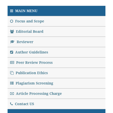
MAIN MENU
Focus and Scope
Editorial Board
Reviewer
Author Guidelines
Peer Review Process
Publication Ethics
Plagiarism Screening
Article Processing Charge
Contact US