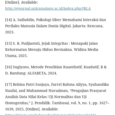
[Online]. Available:
http://ejournal.uniramalang.ac.id/index.php/JRLA
[14] A. Saifuddin, Psikologi Siber Memahami Interaksi dan
Perilaku Manusia Dalam Dunia Digital. Jakarta: Kencana,
2023.
[15] S. R. Pudjiastuti, Jejak Integritas : Menapaki Jalan
Kehormatan Menuju Hiduo Bermakna. Widina Media
Utama, 2025.
[16] Sugiyono, Metode Penelitian Kuantitatif, Kuaitatif, R &
D. Bandung: ALFABETA, 2024.
[17] Rebina Putri Sonjaya, Farrel Rahma Aliyya, Syahandika
Naufal, and Muhammad Nursalman, “Pengujian Prasyarat
Analisis Data Nilai Kelas: Uji Normalitas dan Uji
Homogenitas,” J. Pendidik. Tambusai, vol. 9, no. 1, pp. 1627–
1639, 2025, [Online]. Available: