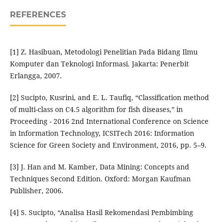
REFERENCES
[1] Z. Hasibuan, Metodologi Penelitian Pada Bidang Ilmu
Komputer dan Teknologi Informasi. Jakarta: Penerbit
Erlangga, 2007.
[2] Sucipto, Kusrini, and E. L. Taufiq, “Classification method
of multi-class on C4.5 algorithm for fish diseases,” in
Proceeding - 2016 2nd International Conference on Science
in Information Technology, ICSITech 2016: Information
Science for Green Society and Environment, 2016, pp. 5–9.
[3] J. Han and M. Kamber, Data Mining: Concepts and
Techniques Second Edition. Oxford: Morgan Kaufman
Publisher, 2006.
[4] S. Sucipto, “Analisa Hasil Rekomendasi Pembimbing