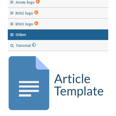
Atom logo
RSS2 logo
RSS1 logo
Other
Tutorial