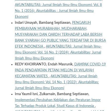
AKUNTABILITAS: Jurnal Ilmiah Ilmu-Ilmu Ekonomi: Vol. 8
No. 1 (2016): Akuntabilitas : Jurnal Ilmiah Ilmu-Ilmu
Ekonomi
Indari Umayah, Bambang Septiawan,
PENGARUH
PEMBIAYAAN MURABAHAH, MUDHARABAH,
MUSYARAKAH DAN QARDH TERHADAP LABA BERSIH
BANK SYARIAH GO PUBLIC YANG TERDAFTAR DI BURSA
EFEK INDONESIA
,
AKUNTABILITAS: Jurnal Ilmiah Ilmu-
Ilmu Ekonomi: Vol. 16 No. 2 (2024): Akuntabilitas; Jurnal
Ilmiah Ilmu-Ilmu Ekonomi
REDY KHOIRIANTO, Endah Masrunik,
DAMPAK COVID-19
PADA PENDAPATAN PETANI MELON DI WILAYAH
KECAMATAN WATES
,
AKUNTABILITAS: Jurnal Ilmiah
Ilmu-Ilmu Ekonomi: Vol. 14 No. 1 (2022): Akuntabilitas:
Jurnal Ilmiah Ilmu-Ilmu Ekonomi
Irna Yaumil Isni, Zulkarnain, Bambang Septiawan,
Implementasi Perubahan Kebijakan dan Peraturan Impor
Tas Terhadap Produk Lokal, Studi Kasus di Indonesia
,