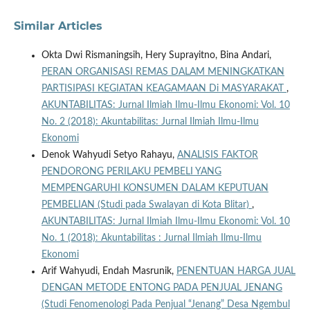
Similar Articles
Okta Dwi Rismaningsih, Hery Suprayitno, Bina Andari,
PERAN ORGANISASI REMAS DALAM MENINGKATKAN
PARTISIPASI KEGIATAN KEAGAMAAN Di MASYARAKAT
,
AKUNTABILITAS: Jurnal Ilmiah Ilmu-Ilmu Ekonomi: Vol. 10
No. 2 (2018): Akuntabilitas: Jurnal Ilmiah Ilmu-Ilmu
Ekonomi
Denok Wahyudi Setyo Rahayu,
ANALISIS FAKTOR
PENDORONG PERILAKU PEMBELI YANG
MEMPENGARUHI KONSUMEN DALAM KEPUTUAN
PEMBELIAN (Studi pada Swalayan di Kota Blitar)
,
AKUNTABILITAS: Jurnal Ilmiah Ilmu-Ilmu Ekonomi: Vol. 10
No. 1 (2018): Akuntabilitas : Jurnal Ilmiah Ilmu-Ilmu
Ekonomi
Arif Wahyudi, Endah Masrunik,
PENENTUAN HARGA JUAL
DENGAN METODE ENTONG PADA PENJUAL JENANG
(Studi Fenomenologi Pada Penjual “Jenang” Desa Ngembul