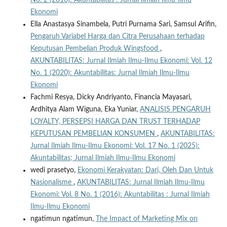
No. 2 (2016): Akuntabilitas : Jurnal Ilmiah Ilmu-Ilmu
Ekonomi
Ella Anastasya Sinambela, Putri Purnama Sari, Samsul Arifin,
Pengaruh Variabel Harga dan Citra Perusahaan terhadap
Keputusan Pembelian Produk Wingsfood
,
AKUNTABILITAS: Jurnal Ilmiah Ilmu-Ilmu Ekonomi: Vol. 12
No. 1 (2020): Akuntabilitas: Jurnal Ilmiah Ilmu-Ilmu
Ekonomi
Fachmi Resya, Dicky Andriyanto, Financia Mayasari,
Ardhitya Alam Wiguna, Eka Yuniar,
ANALISIS PENGARUH
LOYALTY, PERSEPSI HARGA DAN TRUST TERHADAP
KEPUTUSAN PEMBELIAN KONSUMEN
,
AKUNTABILITAS:
Jurnal Ilmiah Ilmu-Ilmu Ekonomi: Vol. 17 No. 1 (2025):
Akuntabilitas; Jurnal Ilmiah Ilmu-Ilmu Ekonomi
wedi prasetyo,
Ekonomi Kerakyatan: Dari, Oleh Dan Untuk
Nasionalisme
,
AKUNTABILITAS: Jurnal Ilmiah Ilmu-Ilmu
Ekonomi: Vol. 8 No. 1 (2016): Akuntabilitas : Jurnal Ilmiah
Ilmu-Ilmu Ekonomi
ngatimun ngatimun,
The Impact of Marketing Mix on