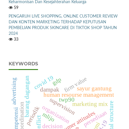
Keharmonisan Dan Kesejahterahan Keluarga
59
PENGARUH LIVE SHOPPING, ONLINE CUSTOMER REVIEW
DAN KONTEN MARKETING TERHADAP KEPUTUSAN
PEMBELIAN PRODUK SKINCARE DI TIKTOK SHOP TAHUN
2024
33
KEYWORDS
covid 19
barang dagangan
firm value
gdp
advertising
sayur gantung
dampak
human resourse management
supervision
twp90
capital structure
marketing mix
coordination
organization
periodik
kompetensi
persediaan
constumer attitudes
mlijo
conflict
decision