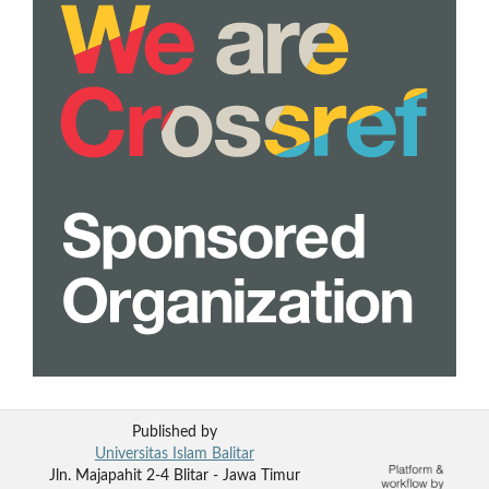
Published by
Universitas Islam Balitar
Jln. Majapahit 2-4 Blitar - Jawa Timur