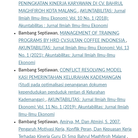
PENINGKATAN KINERJA KARYAWAN DI CV. BAHRUL
MAGHFIROH KOTA MALANG
,
AKUNTABILITAS: Jurnal
Ilmiah Ilmu-Ilmu Ekonomi: Vol. 10 No. 1 (2018):
Akuntabilitas : Jurnal Ilmiah Ilmu-Ilmu Ekonomi
Bambang Septiawan,
MANAGEMENT OF TRAINING
PROGRAMS BY HRD CV.SULTAN COFFEE INDONESIA
,
AKUNTABILITAS: Jurnal Ilmiah Ilmu-Ilmu Ekonomi: Vol. 13
No. 1 (2021): Akuntabilitas: Jurnal Ilmiah Ilmu-Ilmu
Ekonomi
Bambang Septiawan,
CONFLICT RESOLVING MODEL
KASI PEMERINTAHAN KELURAHAN KADEMANGAN
(Studi pada optimalisasi penanganan dokumen
kependudukan penduduk rentan di Kelurahan
Kademangan)
,
AKUNTABILITAS: Jurnal Ilmiah Ilmu-Ilmu
Ekonomi: Vol. 11 No. 1 (2019): Akuntabilitas: Jurnal Ilmiah
Ilmu-Ilmu Ekonomi
Bambang Septiawan,
Amirya, M. Dan Atmini, S. 2007.
Pengaruh Motivasi Kerja, Konflik Peran, Dan Kepuasan Kerja
Terhadap Kinerja Guru Di Smp Bahrul Maghfiroh Malang
,