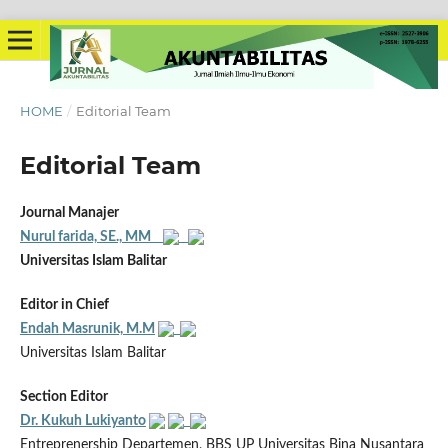
HOME
/
Editorial Team
Editorial Team
Journal Manajer
Nurul farida, SE., MM
Universitas Islam Balitar
Editor in Chief
Endah Masrunik, M.M
Universitas Islam Balitar
Section Editor
Dr. Kukuh Lukiyanto
Entreprenership Departemen, BBS UP Universitas Bina Nusantara