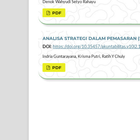
Denok Wahyudi Setyo Rahayu
PDF
ANALISA STRATEGI DALAM PEMASARAN (Stu
DOI:
https://doi.org/10.35457/akuntabilitas.v10i2
Indria Guntarayana, Krisma Putri, Ratih Y Chuly
PDF