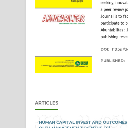
seeking innovati
a peer review j
Journal is to fa
participate to 
Akuntabilitas :
publishing resea
DOI:
https://d
PUBLISHED:
ARTICLES
HUMAN CAPITAL INVEST AND OUTCOMES 
OLEH MANAJEMEN JUVENTUS FC)