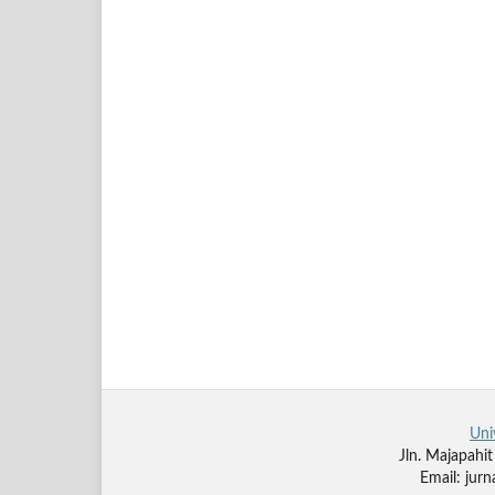
Uni
Jln. Majapahi
Email: jur