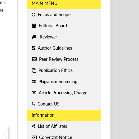
i is
MAIN MENU
he
Focus and Scope
Editorial Board
y
Reviewer
Author Guidelines
Peer Review Process
Publication Ethics
Plagiarism Screening
Article Processing Charge
Contact US
Information
List of Affiliates
Copyright Notice