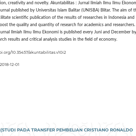
on, creativity and novelty. Akuntabilitas : Jurnal Ilmiah Ilmu Ilmu Ekonom
ournal published by Universitas Islam Balitar (UNISBA) Blitar. The aim of t
cilitate scientific publication of the results of researches in Indonesia and
boost the quality and quantity of research for academics and researchers.
 Jurnal Ilmiah Ilmu Ilmu Ekonomi is published every Juni and December b
rch results and critical analysis studies in the field of economy.
oi.org/10.35457/akuntabilitas.v10i2
2018-12-01
(STUDI PADA TRANSFER PEMBELIAN CRISTIANO RONALDO