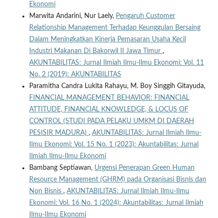
Ekonomi
Marwita Andarini, Nur Laely,
Pengaruh Customer
Relationship Management Terhadap Keunggulan Bersaing
Dalam Meningkatkan Kinerja Pemasaran Usaha Kecil
Industri Makanan Di Bakorwil II Jawa Timur
,
AKUNTABILITAS: Jurnal Ilmiah Ilmu-Ilmu Ekonomi: Vol. 11
No. 2 (2019): AKUNTABILITAS
Paramitha Candra Lukita Rahayu, M. Boy Singgih Gitayuda,
FINANCIAL MANAGEMENT BEHAVIOR: FINANCIAL
ATTITUDE, FINANCIAL KNOWLEDGE, & LOCUS OF
CONTROL (STUDI PADA PELAKU UMKM DI DAERAH
PESISIR MADURA)
,
AKUNTABILITAS: Jurnal Ilmiah Ilmu-
Ilmu Ekonomi: Vol. 15 No. 1 (2023): Akuntabilitas: Jurnal
Ilmiah Ilmu-Ilmu Ekonomi
Bambang Septiawan,
Urgensi Penerapan Green Human
Resource Management (GHRM) pada Organisasi Bisnis dan
Non Bisnis
,
AKUNTABILITAS: Jurnal Ilmiah Ilmu-Ilmu
Ekonomi: Vol. 16 No. 1 (2024): Akuntabilitas: Jurnal Ilmiah
Ilmu-Ilmu Ekonomi