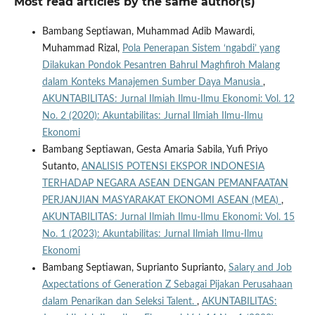
Most read articles by the same author(s)
Bambang Septiawan, Muhammad Adib Mawardi,
Muhammad Rizal,
Pola Penerapan Sistem ‘ngabdi’ yang
Dilakukan Pondok Pesantren Bahrul Maghfiroh Malang
dalam Konteks Manajemen Sumber Daya Manusia
,
AKUNTABILITAS: Jurnal Ilmiah Ilmu-Ilmu Ekonomi: Vol. 12
No. 2 (2020): Akuntabilitas: Jurnal Ilmiah Ilmu-Ilmu
Ekonomi
Bambang Septiawan, Gesta Amaria Sabila, Yufi Priyo
Sutanto,
ANALISIS POTENSI EKSPOR INDONESIA
TERHADAP NEGARA ASEAN DENGAN PEMANFAATAN
PERJANJIAN MASYARAKAT EKONOMI ASEAN (MEA)
,
AKUNTABILITAS: Jurnal Ilmiah Ilmu-Ilmu Ekonomi: Vol. 15
No. 1 (2023): Akuntabilitas: Jurnal Ilmiah Ilmu-Ilmu
Ekonomi
Bambang Septiawan, Suprianto Suprianto,
Salary and Job
Axpectations of Generation Z Sebagai Pijakan Perusahaan
dalam Penarikan dan Seleksi Talent.
,
AKUNTABILITAS: