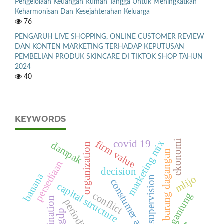
Pengelolaan Keuangan Rumah Tangga Untuk Meningkatkan
Keharmonisan Dan Kesejahterahan Keluarga
76
PENGARUH LIVE SHOPPING, ONLINE CUSTOMER REVIEW
DAN KONTEN MARKETING TERHADAP KEPUTUSAN
PEMBELIAN PRODUK SKINCARE DI TIKTOK SHOP TAHUN
2024
40
KEYWORDS
covid 19
marketing mix
firm value
ekonomi
dampak
organization
barang dagangan
persediaan
decision
banana
mlijo
supervision
constumer attitudes
capital structure
conflict
sayur gantung
coordination
periodik
gdp