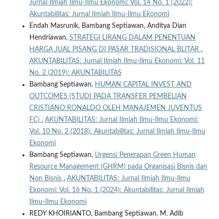
Jurnal Ilmiah Ilmu-Ilmu Ekonomi: Vol. 14 No. 1 (2022):
Akuntabilitas: Jurnal Ilmiah Ilmu-Ilmu Ekonomi
Endah Masrunik, Bambang Septiawan, Anditya Dian
Hendriawan,
STRATEGI LIRANG DALAM PENENTUAN
HARGA JUAL PISANG DI PASAR TRADISIONAL BLITAR
,
AKUNTABILITAS: Jurnal Ilmiah Ilmu-Ilmu Ekonomi: Vol. 11
No. 2 (2019): AKUNTABILITAS
Bambang Septiawan,
HUMAN CAPITAL INVEST AND
OUTCOMES (STUDI PADA TRANSFER PEMBELIAN
CRISTIANO RONALDO OLEH MANAJEMEN JUVENTUS
FC)
,
AKUNTABILITAS: Jurnal Ilmiah Ilmu-Ilmu Ekonomi:
Vol. 10 No. 2 (2018): Akuntabilitas: Jurnal Ilmiah Ilmu-Ilmu
Ekonomi
Bambang Septiawan,
Urgensi Penerapan Green Human
Resource Management (GHRM) pada Organisasi Bisnis dan
Non Bisnis
,
AKUNTABILITAS: Jurnal Ilmiah Ilmu-Ilmu
Ekonomi: Vol. 16 No. 1 (2024): Akuntabilitas: Jurnal Ilmiah
Ilmu-Ilmu Ekonomi
REDY KHOIRIANTO, Bambang Septiawan, M. Adib