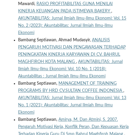
Mawardi,
RASIO PROFITABILITAS GUNA MENILAI
KINERJA KEUANGAN PADA ISTIMEWA BAKERY
,
AKUNTABILITAS: Jurnal Ilmiah Ilmu-Ilmu Ekonomi: Vol. 15
No. 2 (2023): Akuntabilitas: Jurnal Ilmiah Ilmu-Ilmu
Ekonomi
Bambang Septiawan, Ahmad Mudasyir,
ANALISIS
PENGARUH MOTIVASI DAN PENGAWASAN TERHADAP
PENINGKATAN KINERJA KARYAWAN DI CV. BAHRUL
MAGHFIROH KOTA MALANG
,
AKUNTABILITAS: Jurnal
Ilmiah Ilmu-Ilmu Ekonomi: Vol. 10 No. 1 (2018):
Akuntabilitas : Jurnal Ilmiah Ilmu-Ilmu Ekonomi
Bambang Septiawan,
MANAGEMENT OF TRAINING
PROGRAMS BY HRD CV.SULTAN COFFEE INDONESIA
,
AKUNTABILITAS: Jurnal Ilmiah Ilmu-Ilmu Ekonomi: Vol. 13
No. 1 (2021): Akuntabilitas: Jurnal Ilmiah Ilmu-Ilmu
Ekonomi
Bambang Septiawan,
Amirya, M. Dan Atmini, S. 2007.
Pengaruh Motivasi Kerja, Konflik Peran, Dan Kepuasan Kerja
Terhadap Kinerja Guru Di Smp Bahrul Maghfiroh Malang
,