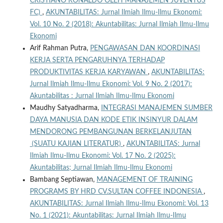
CRISTIANO RONALDO OLEH MANAJEMEN JUVENTUS
FC)
,
AKUNTABILITAS: Jurnal Ilmiah Ilmu-Ilmu Ekonomi:
Vol. 10 No. 2 (2018): Akuntabilitas: Jurnal Ilmiah Ilmu-Ilmu
Ekonomi
Arif Rahman Putra,
PENGAWASAN DAN KOORDINASI
KERJA SERTA PENGARUHNYA TERHADAP
PRODUKTIVITAS KERJA KARYAWAN
,
AKUNTABILITAS:
Jurnal Ilmiah Ilmu-Ilmu Ekonomi: Vol. 9 No. 2 (2017):
Akuntabilitas : Jurnal Ilmiah Ilmu-Ilmu Ekonomi
Maudhy Satyadharma,
INTEGRASI MANAJEMEN SUMBER
DAYA MANUSIA DAN KODE ETIK INSINYUR DALAM
MENDORONG PEMBANGUNAN BERKELANJUTAN
(SUATU KAJIAN LITERATUR)
,
AKUNTABILITAS: Jurnal
Ilmiah Ilmu-Ilmu Ekonomi: Vol. 17 No. 2 (2025):
Akuntabilitas; Jurnal Ilmiah Ilmu-Ilmu Ekonomi
Bambang Septiawan,
MANAGEMENT OF TRAINING
PROGRAMS BY HRD CV.SULTAN COFFEE INDONESIA
,
AKUNTABILITAS: Jurnal Ilmiah Ilmu-Ilmu Ekonomi: Vol. 13
No. 1 (2021): Akuntabilitas: Jurnal Ilmiah Ilmu-Ilmu