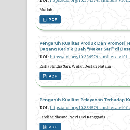
DOI:
https://doi.org/10.35457/translitera.v10i
Mutiah
PDF
Pengaruh Kualitas Produk Dan Promosi T
Dagang Keripik Buah “Mekar Sari” di Desa
DOI:
https://doi.org/10.35457/translitera.v10i
Riska Nindia Sari, Wulan Destari Natalia
PDF
Pengaruh Kualitas Pelayanan Terhadap Ke
DOI:
https://doi.org/10.35457/translitera.v10i
Fandi Sudiasmo, Novi Dwi Rengganis
PDF