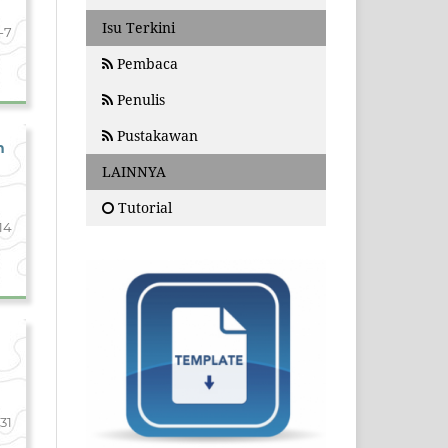
Isu Terkini
-7
Pembaca
Penulis
Pustakawan
n
LAINNYA
Tutorial
14
-31