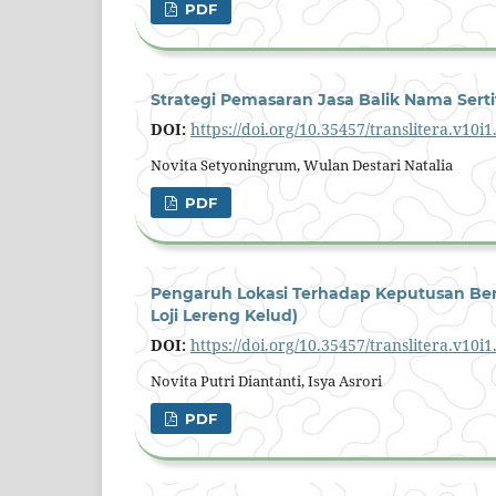
PDF
Strategi Pemasaran Jasa Balik Nama Sertifi
DOI:
https://doi.org/10.35457/translitera.v10i
Novita Setyoningrum, Wulan Destari Natalia
PDF
Pengaruh Lokasi Terhadap Keputusan Ber
Loji Lereng Kelud)
DOI:
https://doi.org/10.35457/translitera.v10i
Novita Putri Diantanti, Isya Asrori
PDF