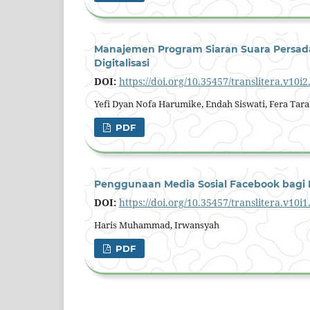
Manajemen Program Siaran Suara Persada
Digitalisasi
DOI:
https://doi.org/10.35457/translitera.v10i
Yefi Dyan Nofa Harumike, Endah Siswati, Fera Tara
PDF
Penggunaan Media Sosial Facebook bagi 
DOI:
https://doi.org/10.35457/translitera.v10i
Haris Muhammad, Irwansyah
PDF