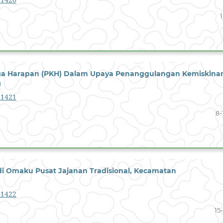
1
arga Harapan (PKH) Dalam Upaya Penanggulangan Kemiskina
)
1.1421
8-
 di Omaku Pusat Jajanan Tradisional, Kecamatan
1.1422
15