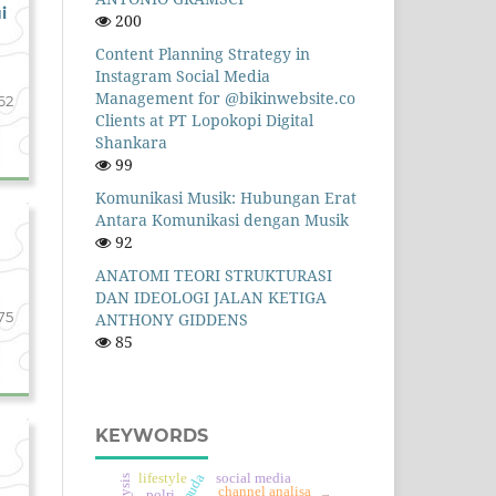
i
200
Content Planning Strategy in
Instagram Social Media
Management for @bikinwebsite.co
62
Clients at PT Lopokopi Digital
Shankara
99
Komunikasi Musik: Hubungan Erat
Antara Komunikasi dengan Musik
92
ANATOMI TEORI STRUKTURASI
DAN IDEOLOGI JALAN KETIGA
75
ANTHONY GIDDENS
85
KEYWORDS
lifestyle
social media
channel analisa
polri