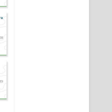
ra
28
39