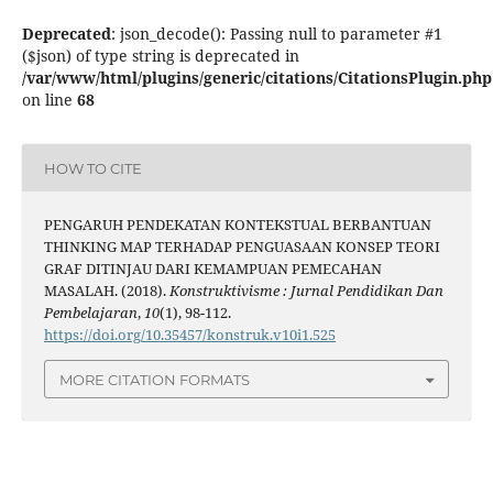
Deprecated
: json_decode(): Passing null to parameter #1
($json) of type string is deprecated in
/var/www/html/plugins/generic/citations/CitationsPlugin.php
on line
68
HOW TO CITE
PENGARUH PENDEKATAN KONTEKSTUAL BERBANTUAN
THINKING MAP TERHADAP PENGUASAAN KONSEP TEORI
GRAF DITINJAU DARI KEMAMPUAN PEMECAHAN
MASALAH. (2018).
Konstruktivisme : Jurnal Pendidikan Dan
Pembelajaran
,
10
(1), 98-112.
https://doi.org/10.35457/konstruk.v10i1.525
MORE CITATION FORMATS