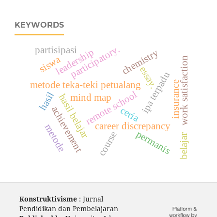
KEYWORDS
participatory.
partisipasi
leadership
chemistry
siswa
n
essay.
ipa terpadu
insurance
metode teka-teki petualang
remote school
hasil
hasil belajar
mind map
w
o
r
k
s
a
t
i
s
f
a
c
t
i
o
achievement
ceria
career discrepancy
metode
permanis
course
belajar
Konstruktivisme
: Jurnal
Pendidikan dan Pembelajaran