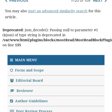
PREVIOUS
11-20 of 109
NEXT
You may also
start an advanced similarity search
for this
article.
Deprecated
: json_decode(): Passing null to parameter #1
($json) of type string is deprecated in
/var/www/html/plugins/blocks/mostRead/MostReadBlockPlugi
on line
135
MAIN MENU
Focus and Scope
Editorial Board
Reviewer
Author Guidelines
Peer Review Process