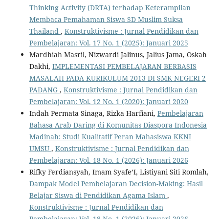
Thinking Activity (DRTA) terhadap Keterampilan
Membaca Pemahaman Siswa SD Muslim Suksa
Thailand
,
Konstruktivisme : Jurnal Pendidikan dan
Pembelajaran: Vol. 17 No. 1 (2025): Januari 2025
Mardhiah Masril, Nizwardi Jalinus, Jalius Jama, Oskah
Dakhi,
IMPLEMENTASI PEMBELAJARAN BERBASIS
MASALAH PADA KURIKULUM 2013 DI SMK NEGERI 2
PADANG
,
Konstruktivisme : Jurnal Pendidikan dan
Pembelajaran: Vol. 12 No. 1 (2020): Januari 2020
Indah Permata Sinaga, Rizka Harfiani,
Pembelajaran
Bahasa Arab Daring di Komunitas Diaspora Indonesia
Madinah: Studi Kualitatif Peran Mahasiswa KKNI
UMSU
,
Konstruktivisme : Jurnal Pendidikan dan
Pembelajaran: Vol. 18 No. 1 (2026): Januari 2026
Rifky Ferdiansyah, Imam Syafe’I, Listiyani Siti Romlah,
Dampak Model Pembelajaran Decision-Making: Hasil
Belajar Siswa di Pendidikan Agama Islam
,
Konstruktivisme : Jurnal Pendidikan dan
Pembelajaran: Vol. 18 No. 1 (2026): Januari 2026