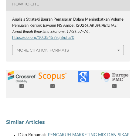
HOW TO CITE
Analisis Strategi Bauran Pemasaran Dalam Meningkatkan Volume
Penjualan Keripik Bawang NS Ampel. (2026).
AKUNTABILITAS:
Jurnal Ilmiah Ilmu-Ilmu Ekonomi
,
17
(2), 57-76.
https://doi.org/10.35457/qh6pfa70
MORE CITATION FORMATS
0
0
0
Similar Articles
Dian Ruhamak,
PENGARUH MARKETING MIX DAN SIKAP