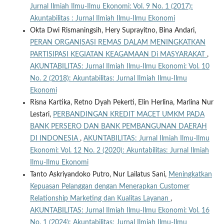
Jurnal Ilmiah Ilmu-Ilmu Ekonomi: Vol. 9 No. 1 (2017):
Akuntabilitas : Jurnal Ilmiah Ilmu-Ilmu Ekonomi
Okta Dwi Rismaningsih, Hery Suprayitno, Bina Andari,
PERAN ORGANISASI REMAS DALAM MENINGKATKAN
PARTISIPASI KEGIATAN KEAGAMAAN Di MASYARAKAT
,
AKUNTABILITAS: Jurnal Ilmiah Ilmu-Ilmu Ekonomi: Vol. 10
No. 2 (2018): Akuntabilitas: Jurnal Ilmiah Ilmu-Ilmu
Ekonomi
Risna Kartika, Retno Dyah Pekerti, Elin Herlina, Marlina Nur
Lestari,
PERBANDINGAN KREDIT MACET UMKM PADA
BANK PERSERO DAN BANK PEMBANGUNAN DAERAH
DI INDONESIA
,
AKUNTABILITAS: Jurnal Ilmiah Ilmu-Ilmu
Ekonomi: Vol. 12 No. 2 (2020): Akuntabilitas: Jurnal Ilmiah
Ilmu-Ilmu Ekonomi
Tanto Askriyandoko Putro, Nur Lailatus Sani,
Meningkatkan
Kepuasan Pelanggan dengan Menerapkan Customer
Relationship Marketing dan Kualitas Layanan
,
AKUNTABILITAS: Jurnal Ilmiah Ilmu-Ilmu Ekonomi: Vol. 16
No. 1 (2024): Akuntabilitas: Jurnal Ilmiah Ilmu-Ilmu