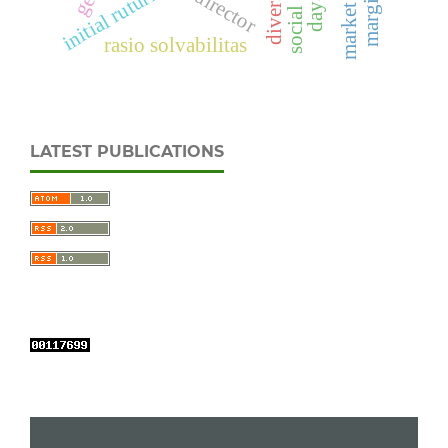
diversitas
initial ruturn
rasio solvabilitas
LATEST PUBLICATIONS