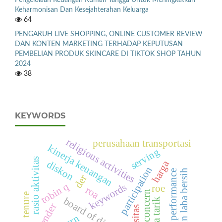
Keharmonisan Dan Kesejahterahan Keluarga
64
PENGARUH LIVE SHOPPING, ONLINE CUSTOMER REVIEW
DAN KONTEN MARKETING TERHADAP KEPUTUSAN
PEMBELIAN PRODUK SKINCARE DI TIKTOK SHOP TAHUN
2024
38
KEYWORDS
religious activities
perusahaan transportasi
kinerja keuangan
serving
rasio aktivitas
diskon
harga
participation
margin laba bersih
market performance
der
tobin q
keywords
roe
roa
social concern
tenure
board of director
daya tarik
gender