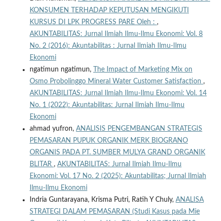
KONSUMEN TERHADAP KEPUTUSAN MENGIKUTI
KURSUS DI LPK PROGRESS PARE Oleh :
,
AKUNTABILITAS: Jurnal Ilmiah Ilmu-Ilmu Ekonomi: Vol. 8
No. 2 (2016): Akuntabilitas : Jurnal Ilmiah Ilmu-Ilmu
Ekonomi
ngatimun ngatimun,
The Impact of Marketing Mix on
Osmo Probolinggo Mineral Water Customer Satisfaction
,
AKUNTABILITAS: Jurnal Ilmiah Ilmu-Ilmu Ekonomi: Vol. 14
No. 1 (2022): Akuntabilitas: Jurnal Ilmiah Ilmu-Ilmu
Ekonomi
ahmad yufron,
ANALISIS PENGEMBANGAN STRATEGIS
PEMASARAN PUPUK ORGANIK MERK BIOGRANO
ORGANIS PADA PT. SUMBER MULYA GRAND ORGANIK
BLITAR
,
AKUNTABILITAS: Jurnal Ilmiah Ilmu-Ilmu
Ekonomi: Vol. 17 No. 2 (2025): Akuntabilitas; Jurnal Ilmiah
Ilmu-Ilmu Ekonomi
Indria Guntarayana, Krisma Putri, Ratih Y Chuly,
ANALISA
STRATEGI DALAM PEMASARAN (Studi Kasus pada Mie