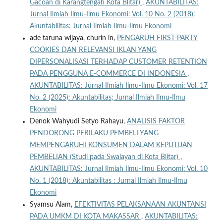
Gacoan di Karangtengah Kota Blitar)
,
AKUNTABILITAS:
Jurnal Ilmiah Ilmu-Ilmu Ekonomi: Vol. 10 No. 2 (2018):
Akuntabilitas: Jurnal Ilmiah Ilmu-Ilmu Ekonomi
ade taruna wijaya, churin in,
PENGARUH FIRST-PARTY
COOKIES DAN RELEVANSI IKLAN YANG
DIPERSONALISASI TERHADAP CUSTOMER RETENTION
PADA PENGGUNA E-COMMERCE DI INDONESIA
,
AKUNTABILITAS: Jurnal Ilmiah Ilmu-Ilmu Ekonomi: Vol. 17
No. 2 (2025): Akuntabilitas; Jurnal Ilmiah Ilmu-Ilmu
Ekonomi
Denok Wahyudi Setyo Rahayu,
ANALISIS FAKTOR
PENDORONG PERILAKU PEMBELI YANG
MEMPENGARUHI KONSUMEN DALAM KEPUTUAN
PEMBELIAN (Studi pada Swalayan di Kota Blitar)
,
AKUNTABILITAS: Jurnal Ilmiah Ilmu-Ilmu Ekonomi: Vol. 10
No. 1 (2018): Akuntabilitas : Jurnal Ilmiah Ilmu-Ilmu
Ekonomi
Syamsu Alam,
EFEKTIVITAS PELAKSANAAN AKUNTANSI
PADA UMKM DI KOTA MAKASSAR
,
AKUNTABILITAS: