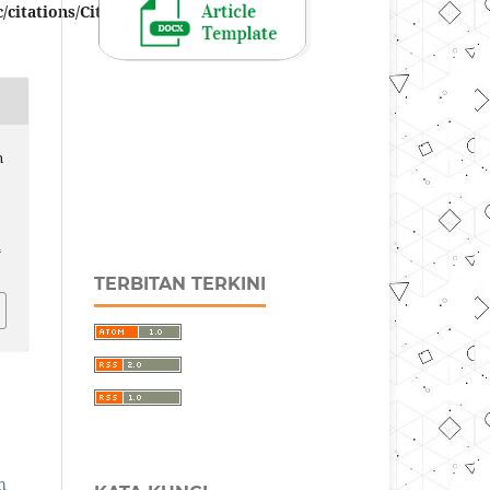
/citations/CitationsPlugin.php
n
m
TERBITAN TERKINI
h