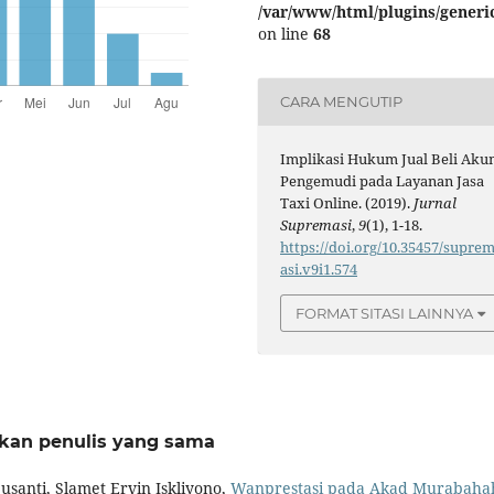
/var/www/html/plugins/generic
on line
68
CARA MENGUTIP
Implikasi Hukum Jual Beli Aku
Pengemudi pada Layanan Jasa
Taxi Online. (2019).
Jurnal
Supremasi
,
9
(1), 1-18.
https://doi.org/10.35457/supre
asi.v9i1.574
FORMAT SITASI LAINNYA
rkan penulis yang sama
santi, Slamet Ervin Iskliyono,
Wanprestasi pada Akad Murabaha