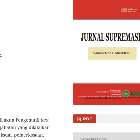
4
PDF
beli akun Pengemudi
taxi
jahatan yang dilakukan
seksual, pemerkosaan,
DITERBITKAN