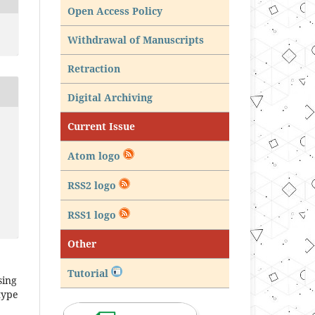
Open Access Policy
Withdrawal of Manuscripts
Retraction
Digital Archiving
Current Issue
Atom logo
RSS2 logo
RSS1 logo
Other
Tutorial
sing
type