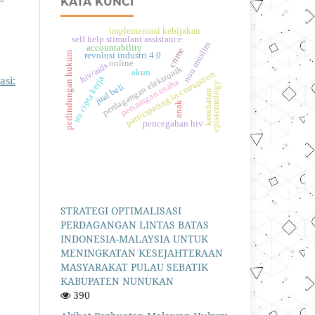
KATA KUNCI
implementasi kebijakan
self help stimulant assistance
non muslim
accountability
crime
perlindungan hukum
revolusi industri 4.0
online
hiv/aids
perdagangan elektronik
akun
participating in corruption
asi:
uu cipta kerja
persaingan usaha
epistemology
jual beli
kesehatan
anak
pencegahan hiv
STRATEGI OPTIMALISASI
PERDAGANGAN LINTAS BATAS
INDONESIA-MALAYSIA UNTUK
MENINGKATAN KESEJAHTERAAN
MASYARAKAT PULAU SEBATIK
KABUPATEN NUNUKAN
390