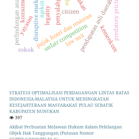
penyalahgunaan
disruptive marketing
narkotika
predatory pricing
konsumen
perlindungan anak
pendapatan asli daerah
legality
citizen
pajak hotel dan restoran
yayasan
unfair competition
kemenkum
law suit
rokok
STRATEGI OPTIMALISASI PERDAGANGAN LINTAS BATAS
INDONESIA-MALAYSIA UNTUK MENINGKATAN
KESEJAHTERAAN MASYARAKAT PULAU SEBATIK
KABUPATEN NUNUKAN
397
Akibat Perbuatan Melawan Hukum dalam Pelelangan
Objek Hak Tanggungan (Putusan Nomor