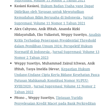
Supremasi: Volume 11 Nomor 2 Tahun 2021
Kasiani Kasiani,
Hukum Badan Usaha yang Dapat
Didirikan oleh Yayasan untuk Mewujudkan
Kemudahan Iklim Berusaha di Indonesia
,
Jurnal
Supremasi: Volume 11 Nomor 1 Tahun 2021
Alex Cahyono, Anik Iftitah, Ananda Rizki
Hidayatullah, Eko Yuliastuti, Weppy Susetiyo,
Analisis
Kritis Terhadap Penerapan Presidential Threshold
dalam Pemilihan Umum 2024: Perspektif Hukum
Normatif di Indonesia
,
Jurnal Supremasi: Volume 13
Nomor 2 Tahun 2023
Weppy Susetiyo, Muhammad Zainul Ichwan, Anik
Iftitah, Tasya Imelda Dievar,
Kepastian Hukum
Undang-Undang Cipta Kerja Bidang Kesehatan Pasca
Putusan Mahkamah Konstitusi Nomor 91/PUU-
XVIII/2020
,
Jurnal Supremasi: Volume 12 Nomor 2
Tahun 2022
Pitono ., Weppy Susetiyo,
Tinjauan Yuridis
Penyelesaian Kredit Macet pada Bank Perkreditan