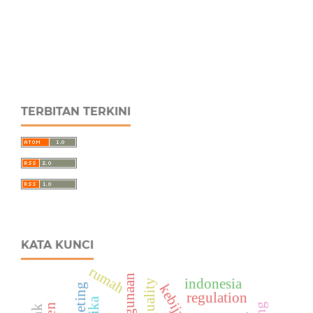
TERBITAN TERKINI
KATA KUNCI
rumah
indonesia
equality
kebijakan
regulation