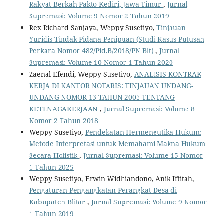
Rakyat Berkah Pakto Kediri, Jawa Timur
,
Jurnal
Supremasi: Volume 9 Nomor 2 Tahun 2019
Rex Richard Sanjaya, Weppy Susetiyo,
Tinjauan
Yuridis Tindak Pidana Penipuan (Studi Kasus Putusan
Perkara Nomor 482/Pid.B/2018/PN Blt)
,
Jurnal
Supremasi: Volume 10 Nomor 1 Tahun 2020
Zaenal Efendi, Weppy Susetiyo,
ANALISIS KONTRAK
KERJA DI KANTOR NOTARIS: TINJAUAN UNDANG-
UNDANG NOMOR 13 TAHUN 2003 TENTANG
KETENAGAKERJAAN
,
Jurnal Supremasi: Volume 8
Nomor 2 Tahun 2018
Weppy Susetiyo,
Pendekatan Hermeneutika Hukum:
Metode Interpretasi untuk Memahami Makna Hukum
Secara Holistik
,
Jurnal Supremasi: Volume 15 Nomor
1 Tahun 2025
Weppy Susetiyo, Erwin Widhiandono, Anik Iftitah,
Pengaturan Pengangkatan Perangkat Desa di
Kabupaten Blitar
,
Jurnal Supremasi: Volume 9 Nomor
1 Tahun 2019