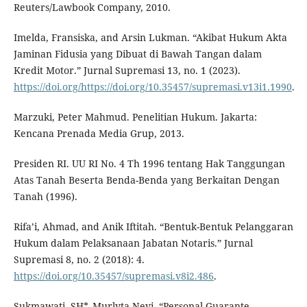
Reuters/Lawbook Company, 2010.
Imelda, Fransiska, and Arsin Lukman. “Akibat Hukum Akta
Jaminan Fidusia yang Dibuat di Bawah Tangan dalam
Kredit Motor.” Jurnal Supremasi 13, no. 1 (2023).
https://doi.org/https://doi.org/10.35457/supremasi.v13i1.1990
.
Marzuki, Peter Mahmud. Penelitian Hukum. Jakarta:
Kencana Prenada Media Grup, 2013.
Presiden RI. UU RI No. 4 Th 1996 tentang Hak Tanggungan
Atas Tanah Beserta Benda-Benda yang Berkaitan Dengan
Tanah (1996).
Rifa’i, Ahmad, and Anik Iftitah. “Bentuk-Bentuk Pelanggaran
Hukum dalam Pelaksanaan Jabatan Notaris.” Jurnal
Supremasi 8, no. 2 (2018): 4.
https://doi.org/10.35457/supremasi.v8i2.486
.
Sukmawati, SH*, Murlyta Nevi. “Personal Guarante