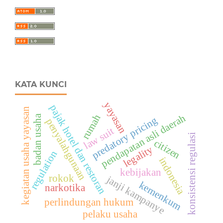
KATA KUNCI
yayasan
pajak hotel dan restoran
kegiatan usaha yayasan
pendapatan asli daerah
rumah
badan usaha
predatory pricing
penyalahgunaan
law suit
konsistensi regulasi
citizen
legality
regulation
indonesia
kebijakan
rokok
janji kampanye
kemenkum
narkotika
perlindungan hukum
pelaku usaha