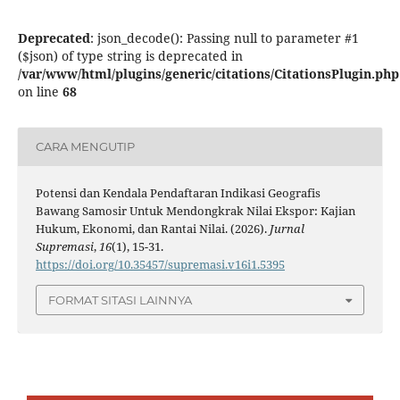
Deprecated
: json_decode(): Passing null to parameter #1
($json) of type string is deprecated in
/var/www/html/plugins/generic/citations/CitationsPlugin.php
on line
68
CARA MENGUTIP
Potensi dan Kendala Pendaftaran Indikasi Geografis
Bawang Samosir Untuk Mendongkrak Nilai Ekspor: Kajian
Hukum, Ekonomi, dan Rantai Nilai. (2026).
Jurnal
Supremasi
,
16
(1), 15-31.
https://doi.org/10.35457/supremasi.v16i1.5395
FORMAT SITASI LAINNYA