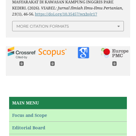
MASYARAKAT DI KAWASAN KAMPUNG INGGRIS PARE
KEDIRI. (2026).
VIABEL: Jurnal Ilmiah Ilmu-Ilmu Pertanian
,
21
(1), 46-56.
https://doi.org/10.35457/wxbsjr17
MORE CITATION FORMATS
0
0
0
MAIN MENU
Focus and Scope
Editorial Board