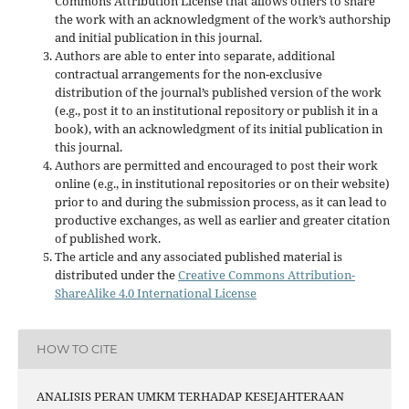
Commons Attribution License that allows others to share
the work with an acknowledgment of the work’s authorship
and initial publication in this journal.
Authors are able to enter into separate, additional
contractual arrangements for the non-exclusive
distribution of the journal’s published version of the work
(e.g., post it to an institutional repository or publish it in a
book), with an acknowledgment of its initial publication in
this journal.
Authors are permitted and encouraged to post their work
online (e.g., in institutional repositories or on their website)
prior to and during the submission process, as it can lead to
productive exchanges, as well as earlier and greater citation
of published work.
The article and any associated published material is
distributed under the
Creative Commons Attribution-
ShareAlike 4.0 International License
HOW TO CITE
ANALISIS PERAN UMKM TERHADAP KESEJAHTERAAN