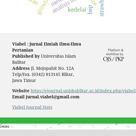
analisis usaha
melon
bep
kedelai
Viabel : Jurnal Ilmiah Ilmu-Ilmu
Pertanian
Published by
Universitas Islam
Balitar
Address
Jl. Mojopahit No. 12A
Telp/Fax. (0342) 813145 Blitar,
Jawa Timur
Website
https://ejournal.unisbablitar.ac.id/index.php/viabel
Email jurnal.viabel@gmail.com
Viabel Journal Stats