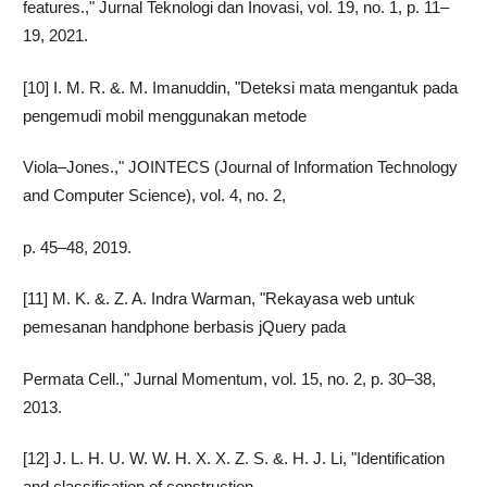
features.," Jurnal Teknologi dan Inovasi, vol. 19, no. 1, p. 11–
19, 2021.
[10] I. M. R. &. M. Imanuddin, "Deteksi mata mengantuk pada
pengemudi mobil menggunakan metode
Viola–Jones.," JOINTECS (Journal of Information Technology
and Computer Science), vol. 4, no. 2,
p. 45–48, 2019.
[11] M. K. &. Z. A. Indra Warman, "Rekayasa web untuk
pemesanan handphone berbasis jQuery pada
Permata Cell.," Jurnal Momentum, vol. 15, no. 2, p. 30–38,
2013.
[12] J. L. H. U. W. W. H. X. X. Z. S. &. H. J. Li, "Identification
and classification of construction