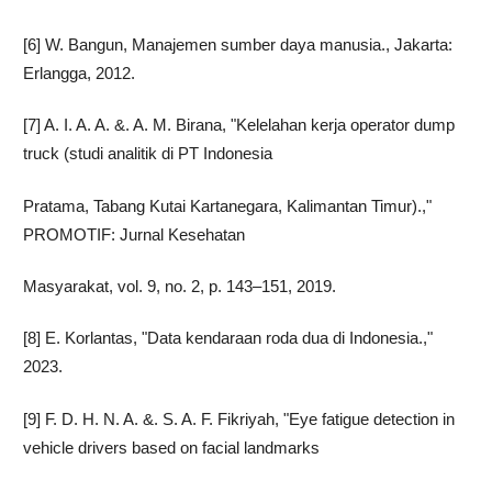
[6] W. Bangun, Manajemen sumber daya manusia., Jakarta:
Erlangga, 2012.
[7] A. I. A. A. &. A. M. Birana, "Kelelahan kerja operator dump
truck (studi analitik di PT Indonesia
Pratama, Tabang Kutai Kartanegara, Kalimantan Timur).,"
PROMOTIF: Jurnal Kesehatan
Masyarakat, vol. 9, no. 2, p. 143–151, 2019.
[8] E. Korlantas, "Data kendaraan roda dua di Indonesia.,"
2023.
[9] F. D. H. N. A. &. S. A. F. Fikriyah, "Eye fatigue detection in
vehicle drivers based on facial landmarks