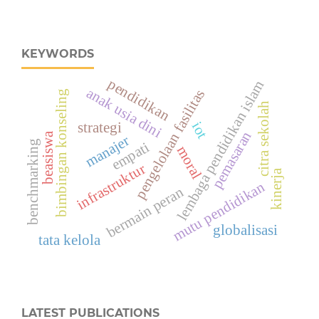
KEYWORDS
pendidikan
lembaga pendidikan islam
anak usia dini
pengelolaan fasilitas
bimbingan konseling
citra sekolah
iot
strategi
pemasaran
beasiswa
manajer
benchmarking
empati
moral
infrastruktur
kinerja
mutu pendidikan
bermain peran
globalisasi
tata kelola
LATEST PUBLICATIONS