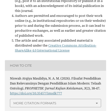
(e.g., post it to an institutional repository or publish it in a
book), with an acknowledgment of its initial publication in
this journal.
Authors are permitted and encouraged to post their work
online (e.g., in institutional repositories or on their website)
prior to and during the submission process, as it can lead to
productive exchanges, as well as earlier and greater citation
of published work.
The article and any associated published material is
distributed under the
Creative Commons Attribution-
ShareAlike 4.0 International License
HOW TO CITE
Niswah Atqiya Maulidya, N. A. M. (2026). Filsafat Pendidikan
Dan Relevansinya Dengan Pendidikan Islam Modern: Telaah
Ontologi.
PROPHETIK: Jurnal Kajian Keislaman
,
3
(2), 38-47.
https://doi.org/10.35457/5msdk777
MORE CITATION FORMATS