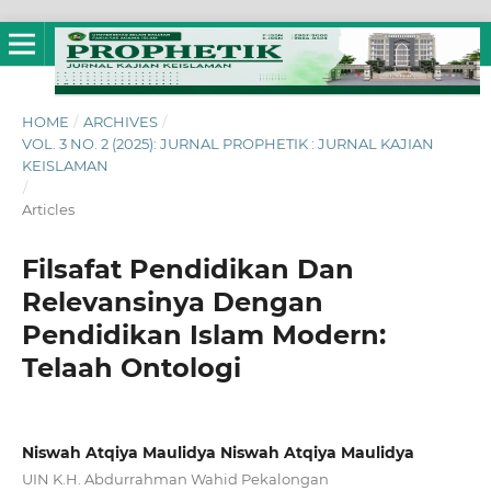
HOME
/
ARCHIVES
/
VOL. 3 NO. 2 (2025): JURNAL PROPHETIK : JURNAL KAJIAN
KEISLAMAN
/
Articles
Filsafat Pendidikan Dan
Relevansinya Dengan
Pendidikan Islam Modern:
Telaah Ontologi
Niswah Atqiya Maulidya Niswah Atqiya Maulidya
UIN K.H. Abdurrahman Wahid Pekalongan