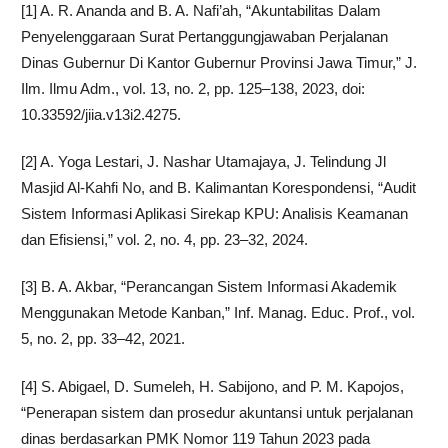
[1] A. R. Ananda and B. A. Nafi’ah, “Akuntabilitas Dalam
Penyelenggaraan Surat Pertanggungjawaban Perjalanan
Dinas Gubernur Di Kantor Gubernur Provinsi Jawa Timur,” J.
Ilm. Ilmu Adm., vol. 13, no. 2, pp. 125–138, 2023, doi:
10.33592/jiia.v13i2.4275.
[2] A. Yoga Lestari, J. Nashar Utamajaya, J. Telindung Jl
Masjid Al-Kahfi No, and B. Kalimantan Korespondensi, “Audit
Sistem Informasi Aplikasi Sirekap KPU: Analisis Keamanan
dan Efisiensi,” vol. 2, no. 4, pp. 23–32, 2024.
[3] B. A. Akbar, “Perancangan Sistem Informasi Akademik
Menggunakan Metode Kanban,” Inf. Manag. Educ. Prof., vol.
5, no. 2, pp. 33–42, 2021.
[4] S. Abigael, D. Sumeleh, H. Sabijono, and P. M. Kapojos,
“Penerapan sistem dan prosedur akuntansi untuk perjalanan
dinas berdasarkan PMK Nomor 119 Tahun 2023 pada