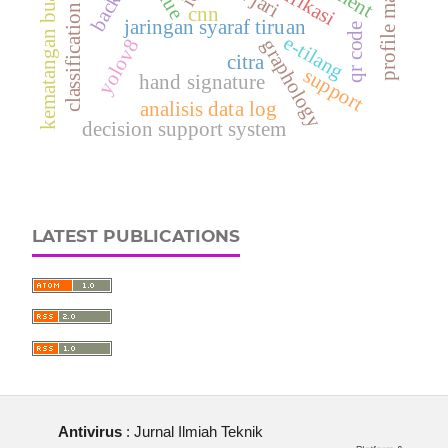
profile matching
kematangan buah
classification
cnn
jaringan syaraf tiruan
qr code
e-tilang
yolov8
graphology
citra
support
hand signature
analisis data log
decision support system
LATEST PUBLICATIONS
Antivirus
: Jurnal Ilmiah Teknik