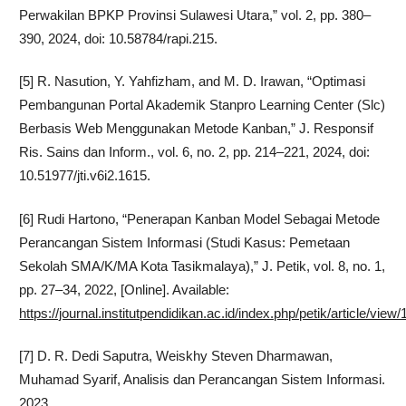
Perwakilan BPKP Provinsi Sulawesi Utara,” vol. 2, pp. 380–
390, 2024, doi: 10.58784/rapi.215.
[5] R. Nasution, Y. Yahfizham, and M. D. Irawan, “Optimasi
Pembangunan Portal Akademik Stanpro Learning Center (Slc)
Berbasis Web Menggunakan Metode Kanban,” J. Responsif
Ris. Sains dan Inform., vol. 6, no. 2, pp. 214–221, 2024, doi:
10.51977/jti.v6i2.1615.
[6] Rudi Hartono, “Penerapan Kanban Model Sebagai Metode
Perancangan Sistem Informasi (Studi Kasus: Pemetaan
Sekolah SMA/K/MA Kota Tasikmalaya),” J. Petik, vol. 8, no. 1,
pp. 27–34, 2022, [Online]. Available:
https://journal.institutpendidikan.ac.id/index.php/petik/article/view
[7] D. R. Dedi Saputra, Weiskhy Steven Dharmawan,
Muhamad Syarif, Analisis dan Perancangan Sistem Informasi.
2023.