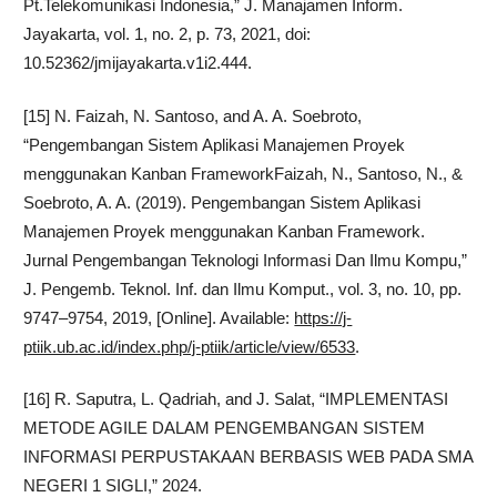
Pt.Telekomunikasi Indonesia,” J. Manajamen Inform.
Jayakarta, vol. 1, no. 2, p. 73, 2021, doi:
10.52362/jmijayakarta.v1i2.444.
[15] N. Faizah, N. Santoso, and A. A. Soebroto,
“Pengembangan Sistem Aplikasi Manajemen Proyek
menggunakan Kanban FrameworkFaizah, N., Santoso, N., &
Soebroto, A. A. (2019). Pengembangan Sistem Aplikasi
Manajemen Proyek menggunakan Kanban Framework.
Jurnal Pengembangan Teknologi Informasi Dan Ilmu Kompu,”
J. Pengemb. Teknol. Inf. dan Ilmu Komput., vol. 3, no. 10, pp.
9747–9754, 2019, [Online]. Available:
https://j-
ptiik.ub.ac.id/index.php/j-ptiik/article/view/6533
.
[16] R. Saputra, L. Qadriah, and J. Salat, “IMPLEMENTASI
METODE AGILE DALAM PENGEMBANGAN SISTEM
INFORMASI PERPUSTAKAAN BERBASIS WEB PADA SMA
NEGERI 1 SIGLI,” 2024.