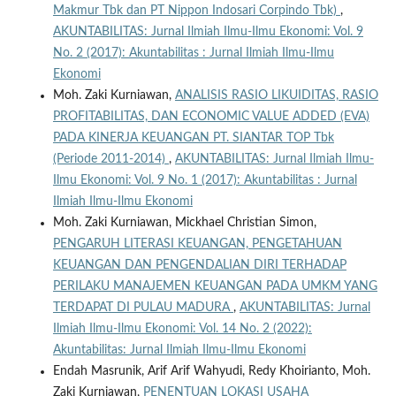
Makmur Tbk dan PT Nippon Indosari Corpindo Tbk)
,
AKUNTABILITAS: Jurnal Ilmiah Ilmu-Ilmu Ekonomi: Vol. 9
No. 2 (2017): Akuntabilitas : Jurnal Ilmiah Ilmu-Ilmu
Ekonomi
Moh. Zaki Kurniawan,
ANALISIS RASIO LIKUIDITAS, RASIO
PROFITABILITAS, DAN ECONOMIC VALUE ADDED (EVA)
PADA KINERJA KEUANGAN PT. SIANTAR TOP Tbk
(Periode 2011-2014)
,
AKUNTABILITAS: Jurnal Ilmiah Ilmu-
Ilmu Ekonomi: Vol. 9 No. 1 (2017): Akuntabilitas : Jurnal
Ilmiah Ilmu-Ilmu Ekonomi
Moh. Zaki Kurniawan, Mickhael Christian Simon,
PENGARUH LITERASI KEUANGAN, PENGETAHUAN
KEUANGAN DAN PENGENDALIAN DIRI TERHADAP
PERILAKU MANAJEMEN KEUANGAN PADA UMKM YANG
TERDAPAT DI PULAU MADURA
,
AKUNTABILITAS: Jurnal
Ilmiah Ilmu-Ilmu Ekonomi: Vol. 14 No. 2 (2022):
Akuntabilitas: Jurnal Ilmiah Ilmu-Ilmu Ekonomi
Endah Masrunik, Arif Arif Wahyudi, Redy Khoirianto, Moh.
Zaki Kurniawan,
PENENTUAN LOKASI USAHA