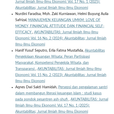
Jurnal Ilmiah Ilmu-Ilmu Ekonomi: Vol. 17 No. 1 (2025):
Akuntabilitas; Jurnal Ilmiah Ilmu-Ilmu Ekonomi
Nurdini Faradisa, Moh. Zaki Kurniawan, Helmi Buyung Aulia
Safrizal,
MANAJEMEN KEUANGAN UMKM: LOVE OF
MONEY, FINANCIAL ATTITUDE DAN FINANCIAL SELF-
EFFICACY
,
AKUNTABILITAS: Jurnal Ilmiah Ilmu-Ilmu
Ekonomi: Vol. 16 No. 2 (2024): Akuntabilitas; Jurnal Ilmiah
Ilmu-Ilmu Ekonomi
Hanif Yusuf Seputro, Erlia Fatma Mustafida,
Akuntabilitas
Pengelolaan Keuangan Wisata: Peran Partisipasi
Masyarakat, Kompetensi Pengelola Wisata, dan
Transparansi
,
AKUNTABILITAS: Jurnal Ilmiah Ilmu-Ilmu
Ekonomi: Vol. 15 No. 2 (2023): Akuntabilitas: Jurnal Ilmiah
Ilmu-Ilmu Ekonomi
Aqnes Dwi Sakti Hamidah,
Persepsi dan pengalaman santri
dalam membangun literasi keuangan islam : studi kasus
pada pondok pesantren ash-shufi
,
AKUNTABILITAS: Jurnal
Ilmiah Ilmu-Ilmu Ekonomi: Vol. 17 No. 1 (2025):
Akuntabilitas; Jurnal Ilmiah Ilmu-Ilmu Ekonomi