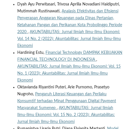
Dyah Ayu Perwitasari, Trivosa Aprilia Novadiani Haidiputri,
Mutimmah Rustinawati,
Analasis Efektivitas dan Efisiensi
Penyerapan Anggaran Keuangan pada Dinas Pertanian,
Ketahanan Pangan dan Perikanan Kota Probolinggo Periode
2020
,
AKUNTABILITAS: Jurnal Ilmiah Ilmu-Ilmu Ekonomi:
Vol. 14 No. 2 (2022): Akuntabilitas: Jurnal Ilmiah Ilmu-Ilmu
Ekonomi
Hardining Estu,
Financial Technology DAMPAK KEBIJAKAN
FINANCIAL TECHNOLOGY DI INDONESIA
,
AKUNTABILITAS: Jurnal Ilmiah Ilmu-Ilmu Ekonomi: Vol. 15
No. 1 (2023): Akuntabilitas: Jurnal Ilmiah Ilmu-Ilmu
Ekonomi
Oktavianda Riyantini Puteri, Arie Purnomo, Prasetyo
Nugroho,
Pengaruh Literasi Keuangan dan Perilaku
Konsumtif terhadap Minat Penggunaan Digital Payment
Masyarakat Sumenep
,
AKUNTABILITAS: Jurnal Ilmiah
Ilmu-Ilmu Ekonomi: Vol. 15 No. 2 (2023): Akuntabilitas:
Jurnal Ilmiah Ilmu-Ilmu Ekonomi
Rumanintya Lisaria Putri, Diana Elvianita Martanti,
Model