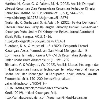
Hartina, H., Goso, G., & Palatte, M. H. (2023). Analisis Dampak
Literasi Keuangan Dan Pengelolaan Keuangan Terhadap Kinerja
Keuangan UMKM. SEIKO: Journal of …, 6(1), 644–651.
https://doi.org/10.37531/sejaman.v6i1.3874
Nurjanah, R., Surhayani, S., & Asiah, N. (2022). Faktor Demografi,
Literasi Keuangan, Sikap Keuangan Terhadap Perilaku Pengelolaan
Keuangan Pada Umkm Di Kabupaten Bekasi. Jurnal Akuntansi
Bisnis Pelita Bangsa, 7(01), 1–16.
https://doi.org/10.37366/akubis.v7i01.431
Suardana, K. A., & Musmini, L. S. (2020). Pengaruh Literasi
Keuangan, Akses Permodalan Dan Minat Menggunakan E-
Commerce Terhadap Kinerja UMKM Di Kecamatan Buleleng.
Ilmiah Mahasiswa Akuntansi, 11(1), 191–202.
Tristiarto, Y., & Wahyudi, W. (2022). Analisis Literasi Keuangan dan
Inklusi Keuangan Financial Technology Terhadap Personal Finance
Usaha Kecil dan Menengah Di Kabupaten Lebak Banten. Ikra-Ith
Ekonomika, 5(1), 190–200. https://journals.upi-
yai.ac.id/index.php/IKRAITH-
EKONOMIKA/article/download/1725/1424
Yanti. (2019). Inklusi Keuangan. 2(1).
http://sahabatpegadaian.com/keuangan/inklusi-keuangan