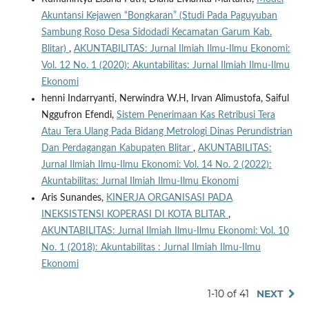
Akuntansi Kejawen “Bongkaran” (Studi Pada Paguyuban
Sambung Roso Desa Sidodadi Kecamatan Garum Kab.
Blitar)
,
AKUNTABILITAS: Jurnal Ilmiah Ilmu-Ilmu Ekonomi:
Vol. 12 No. 1 (2020): Akuntabilitas: Jurnal Ilmiah Ilmu-Ilmu
Ekonomi
henni Indarryanti, Nerwindra W.H, Irvan Alimustofa, Saiful
Nggufron Efendi,
Sistem Penerimaan Kas Retribusi Tera
Atau Tera Ulang Pada Bidang Metrologi Dinas Perundistrian
Dan Perdagangan Kabupaten Blitar
,
AKUNTABILITAS:
Jurnal Ilmiah Ilmu-Ilmu Ekonomi: Vol. 14 No. 2 (2022):
Akuntabilitas: Jurnal Ilmiah Ilmu-Ilmu Ekonomi
Aris Sunandes,
KINERJA ORGANISASI PADA
INEKSISTENSI KOPERASI DI KOTA BLITAR
,
AKUNTABILITAS: Jurnal Ilmiah Ilmu-Ilmu Ekonomi: Vol. 10
No. 1 (2018): Akuntabilitas : Jurnal Ilmiah Ilmu-Ilmu
Ekonomi
1-10 of 41
NEXT