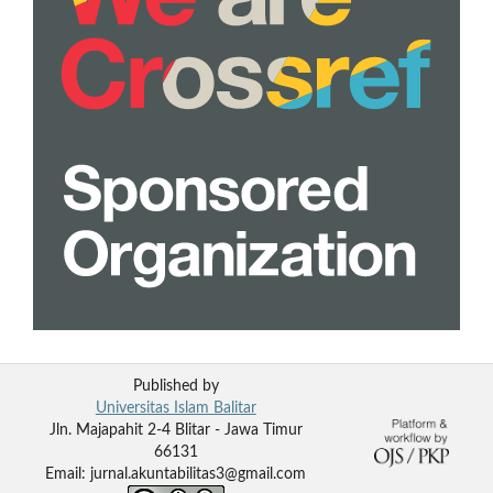
Published by
Universitas Islam Balitar
Jln. Majapahit 2-4 Blitar - Jawa Timur
66131
Email: jurnal.akuntabilitas3@gmail.com