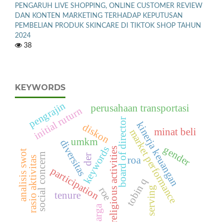
PENGARUH LIVE SHOPPING, ONLINE CUSTOMER REVIEW
DAN KONTEN MARKETING TERHADAP KEPUTUSAN
PEMBELIAN PRODUK SKINCARE DI TIKTOK SHOP TAHUN
2024
38
KEYWORDS
pengrajin
perusahaan transportasi
initial ruturn
board of director
kinerja keuangan
diskon
minat beli
market performance
umkm
diversitas
gender
keywords
religious activities
analisis swot
social concern
der
roa
rasio aktivitas
participation
tobin q
serving
roe
tenure
harga