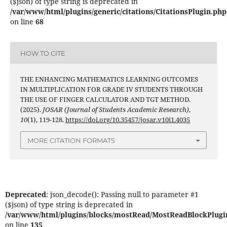
($json) of type string is deprecated in
/var/www/html/plugins/generic/citations/CitationsPlugin.php
on line
68
HOW TO CITE
THE ENHANCING MATHEMATICS LEARNING OUTCOMES
IN MULTIPLICATION FOR GRADE IV STUDENTS THROUGH
THE USE OF FINGER CALCULATOR AND TGT METHOD.
(2025).
JOSAR (Journal of Students Academic Research)
,
10
(1), 119-128.
https://doi.org/10.35457/josar.v10i1.4035
MORE CITATION FORMATS
Deprecated
: json_decode(): Passing null to parameter #1
($json) of type string is deprecated in
/var/www/html/plugins/blocks/mostRead/MostReadBlockPlugi
on line
135