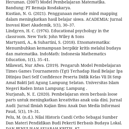
Heruman. (2007) Model Pembelajaran Matematika.
Bandung: PT Remaja Rosdakarya.
Kustian, N. G. (2021). Penggunaan metode mind mapping
dalam meningkatkan hasil belajar siswa. ACADEMIA: Jurnal
Inovasi Riset Akademik, 1(1), 30–37.
Lindgren, H. C. (1976). Educational psychology in the
classroom. New York: John Wiley & Sons
Martyanti, A., & Suhartini, S. (2018). Etnomatematika:
Menumbuhkan kemampuan berpikir kritis melalui budaya
dan matematika. IndoMath: Indonesia Mathematics
Education, 1(1), 35–41.
Milawati, Nur Afwa. (2019). Pengaruh Model Pembelajaran
Times Games Tournaments (Tgt) Terhadap Hasil Belajar Ipa
Ditinjau Dari Self Confidence Peserta Didik Kelas Vii Di Smp
Amal Bakti Jati Agung Lampung Selatan. Universitas Islam
Negeri Raden Intan Lampung: Lampung .
Nurjanah, N. E. (2020). Pembelajaran stem berbasis loose
parts untuk meningkatkan kreativitas anak usia dini. Jurnal
Audi: Jurnal Ilmiah Kajian Ilmu Anak Dan Media Informasi
Paud, 5(1), 19–31.
Pelu, M. (n.d.). Nilai Historis Candi Cetho Sebagai Sumber
Dan Materi Pendidikan Budi Pekerti Berbasis Budaya Lokal.
DAN PENULISAN SEJARAH KRITIS, 87.