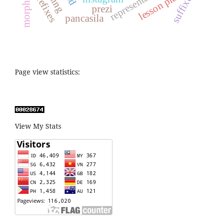
morphology
representation
lesson plan
prefixes
suffixes
prezi
pancasila
Page view statistics:
View My Stats