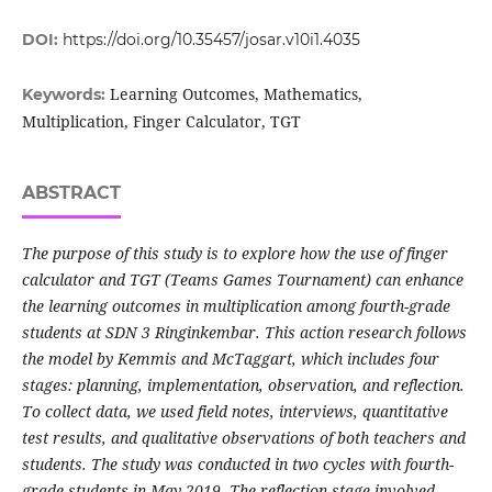
DOI:
https://doi.org/10.35457/josar.v10i1.4035
Learning Outcomes, Mathematics,
Keywords:
Multiplication, Finger Calculator, TGT
ABSTRACT
The purpose of this study is to explore how the use of finger
calculator and TGT (Teams Games Tournament)
can enhance
the learning outcomes
in
multiplication among fourth-grade
students at SDN 3 Ringinkembar. This action
research follows
t
he model by Kemmis and McTaggart, which includes four
stages: planning, implementation, observation, and reflection.
To collect data, we used field notes, interviews, quantitative
test results, and qualitative observations of both teachers and
students. T
he study was conducted in two cycles with fourth-
grade students in May 2019. The reflection stage involved