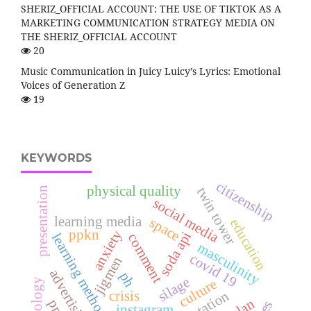
SHERIZ_OFFICIAL ACCOUNT: THE USE OF TIKTOK AS A
MARKETING COMMUNICATION STRATEGY MEDIA ON
THE SHERIZ_OFFICIAL ACCOUNT
20
Music Communication in Juicy Luicy’s Lyrics: Emotional
Voices of Generation Z
19
KEYWORDS
citizenship
physical quality
twin tower
presentation
social media
learning media
space
education
anxiety
ppkn
soda api
learning method
comment
masculinity
covid 19
jigmen
advertising
ph
silage
culture
crisis
instagram