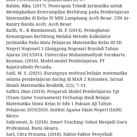
Rahim, Rika. (2017). Penerapan Teknik Jarimatika untuk
Meningkatkan Keterampilan Berhitung pada Pembelajaran
Matematika di Kelas IV MIN Lampisang Aceh Besar. UIN Ar-
Raniry Banda Aceh: Aceh Besar
Ratih, N., & Risminawati, M. P. (2014). Peningkatan
Kemampuan Berhitung Melalui Metode Kalkulator
Jarimatika Pada Mata Pelajaran Matematika Kelas III SD
Negeri Nogosari 3 Glonggong Nogosari Boyolali Tahun
Ajaran 2013/2014. Universitas Muhammadiyah Surakarta.
Rusman, (2010). Model-model Pembelajaran. PT
RajaGrafindo Persada.
Said, M. S. (2021). Kurangnya motivasi belajar matematika
selama pembelajaran daring di MAN 2 Kebumen. Jurnal
Ilmiah Matematika Realistik, 2(2), 7–11.
Safitri, Dian (2019). Pengaruh Model Pembelajaran Tgt
(Team Game Tournament) Terhadap Hasil Belajar
Matematika Siswa Kelas Iv Sdn 1 Pakuan Aji Tahun
Pelajaran 2019/2020. Institut Agama Islam Negeri (IAIN)
Metro
Salirawati, D. (2018). Smart Teaching: Solusi Menjadi Guru
Profesional. Bumi Aksara.
Sari, Citra Pratama. (2018). Faktor-Faktor Penyebab