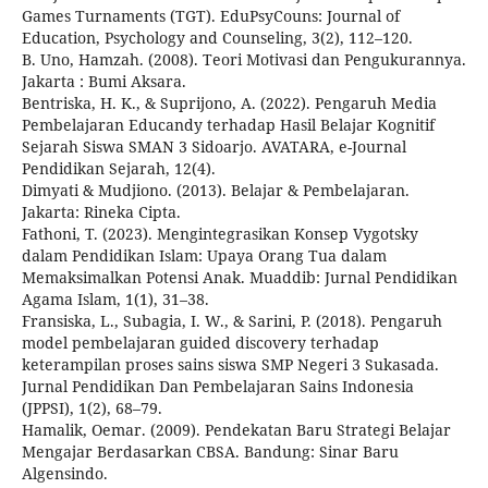
Games Turnaments (TGT). EduPsyCouns: Journal of
Education, Psychology and Counseling, 3(2), 112–120.
B. Uno, Hamzah. (2008). Teori Motivasi dan Pengukurannya.
Jakarta : Bumi Aksara.
Bentriska, H. K., & Suprijono, A. (2022). Pengaruh Media
Pembelajaran Educandy terhadap Hasil Belajar Kognitif
Sejarah Siswa SMAN 3 Sidoarjo. AVATARA, e-Journal
Pendidikan Sejarah, 12(4).
Dimyati & Mudjiono. (2013). Belajar & Pembelajaran.
Jakarta: Rineka Cipta.
Fathoni, T. (2023). Mengintegrasikan Konsep Vygotsky
dalam Pendidikan Islam: Upaya Orang Tua dalam
Memaksimalkan Potensi Anak. Muaddib: Jurnal Pendidikan
Agama Islam, 1(1), 31–38.
Fransiska, L., Subagia, I. W., & Sarini, P. (2018). Pengaruh
model pembelajaran guided discovery terhadap
keterampilan proses sains siswa SMP Negeri 3 Sukasada.
Jurnal Pendidikan Dan Pembelajaran Sains Indonesia
(JPPSI), 1(2), 68–79.
Hamalik, Oemar. (2009). Pendekatan Baru Strategi Belajar
Mengajar Berdasarkan CBSA. Bandung: Sinar Baru
Algensindo.