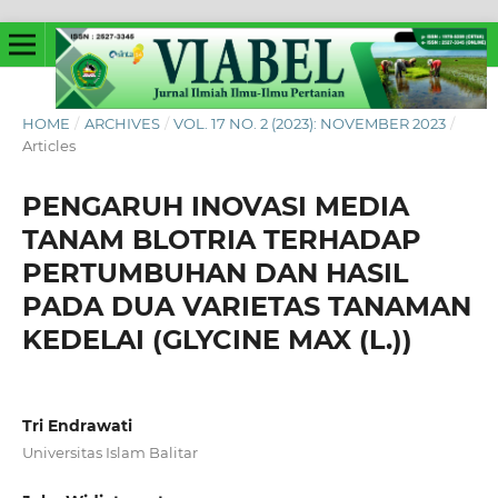
HOME
/
ARCHIVES
/
VOL. 17 NO. 2 (2023): NOVEMBER 2023
/
Articles
PENGARUH INOVASI MEDIA
TANAM BLOTRIA TERHADAP
PERTUMBUHAN DAN HASIL
PADA DUA VARIETAS TANAMAN
KEDELAI (GLYCINE MAX (L.))
Tri Endrawati
Universitas Islam Balitar