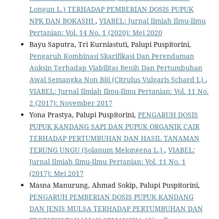
Longun L.) TERHADAP PEMBERIAN DOSIS PUPUK
NPK DAN BOKASHI
,
VIABEL: Jurnal Ilmiah Ilmu-Ilmu
Pertanian: Vol. 14 No. 1 (2020): Mei 2020
Bayu Saputra, Tri Kurniastuti, Palupi Puspitorini,
Pengaruh Kombinasi Skarifikasi Dan Perendaman
Auksin Terhadap Viabilitas Benih Dan Pertumbuhan
Awal Semangka Non Biji (Citrulus Vulgaris Schard L)
,
VIABEL: Jurnal Ilmiah Ilmu-Ilmu Pertanian: Vol. 11 No.
2 (2017): November 2017
Yona Prastya, Palupi Puspitorini,
PENGARUH DOSIS
PUPUK KANDANG SAPI DAN PUPUK ORGANIK CAIR
TERHADAP PERTUMBUHAN DAN HASIL TANAMAN
TERUNG UNGU (Solanum Melongena L.)
,
VIABEL:
Jurnal Ilmiah Ilmu-Ilmu Pertanian: Vol. 11 No. 1
(2017): Mei 2017
Masna Manurung, Ahmad Sokip, Palupi Puspitorini,
PENGARUH PEMBERIAN DOSIS PUPUK KANDANG
DAN JENIS MULSA TERHADAP PERTUMBUHAN DAN