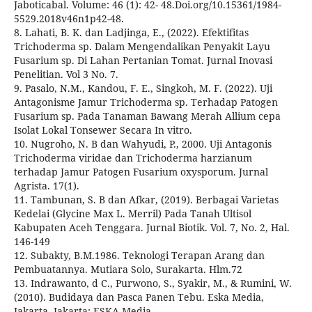
Jaboticabal. Volume: 46 (1): 42- 48.Doi.org/10.15361/1984-
5529.2018v46n1p42-48.
8. Lahati, B. K. dan Ladjinga, E., (2022). Efektifitas
Trichoderma sp. Dalam Mengendalikan Penyakit Layu
Fusarium sp. Di Lahan Pertanian Tomat. Jurnal Inovasi
Penelitian. Vol 3 No. 7.
9. Pasalo, N.M., Kandou, F. E., Singkoh, M. F. (2022). Uji
Antagonisme Jamur Trichoderma sp. Terhadap Patogen
Fusarium sp. Pada Tanaman Bawang Merah Allium cepa
Isolat Lokal Tonsewer Secara In vitro.
10. Nugroho, N. B dan Wahyudi, P., 2000. Uji Antagonis
Trichoderma viridae dan Trichoderma harzianum
terhadap Jamur Patogen Fusarium oxysporum. Jurnal
Agrista. 17(1).
11. Tambunan, S. B dan Afkar, (2019). Berbagai Varietas
Kedelai (Glycine Max L. Merril) Pada Tanah Ultisol
Kabupaten Aceh Tenggara. Jurnal Biotik. Vol. 7, No. 2, Hal.
146-149
12. Subakty, B.M.1986. Teknologi Terapan Arang dan
Pembuatannya. Mutiara Solo, Surakarta. Hlm.72
13. Indrawanto, d C., Purwono, S., Syakir, M., & Rumini, W.
(2010). Budidaya dan Pasca Panen Tebu. Eska Media,
Jakarta. Jakarta: ESKA Media.