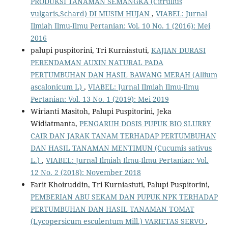
PRODUKSI TANAMAN SEMANGKA (Citrullus
vulgaris,Schard) DI MUSIM HUJAN
,
VIABEL: Jurnal
Ilmiah Ilmu-Ilmu Pertanian: Vol. 10 No. 1 (2016): Mei
2016
palupi puspitorini, Tri Kurniastuti,
KAJIAN DURASI
PERENDAMAN AUXIN NATURAL PADA
PERTUMBUHAN DAN HASIL BAWANG MERAH (Allium
ascalonicum L)
,
VIABEL: Jurnal Ilmiah Ilmu-Ilmu
Pertanian: Vol. 13 No. 1 (2019): Mei 2019
Wirianti Masitoh, Palupi Puspitorini, Jeka
Widiatmanta,
PENGARUH DOSIS PUPUK BIO SLURRY
CAIR DAN JARAK TANAM TERHADAP PERTUMBUHAN
DAN HASIL TANAMAN MENTIMUN (Cucumis sativus
L.)
,
VIABEL: Jurnal Ilmiah Ilmu-Ilmu Pertanian: Vol.
12 No. 2 (2018): November 2018
Farit Khoiruddin, Tri Kurniastuti, Palupi Puspitorini,
PEMBERIAN ABU SEKAM DAN PUPUK NPK TERHADAP
PERTUMBUHAN DAN HASIL TANAMAN TOMAT
(Lycopersicum esculentum Mill.) VARIETAS SERVO
,