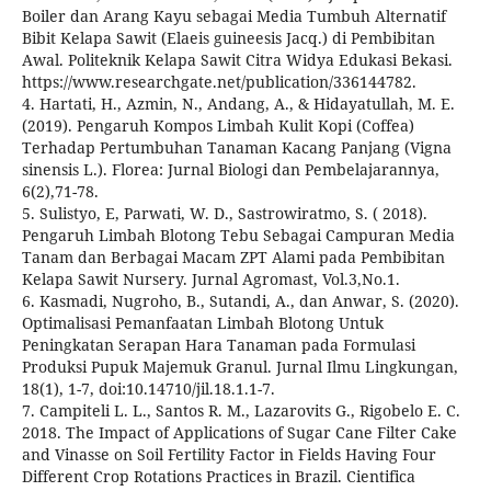
Boiler dan Arang Kayu sebagai Media Tumbuh Alternatif
Bibit Kelapa Sawit (Elaeis guineesis Jacq.) di Pembibitan
Awal. Politeknik Kelapa Sawit Citra Widya Edukasi Bekasi.
https://www.researchgate.net/publication/336144782.
4. Hartati, H., Azmin, N., Andang, A., & Hidayatullah, M. E.
(2019). Pengaruh Kompos Limbah Kulit Kopi (Coffea)
Terhadap Pertumbuhan Tanaman Kacang Panjang (Vigna
sinensis L.). Florea: Jurnal Biologi dan Pembelajarannya,
6(2),71-78.
5. Sulistyo, E, Parwati, W. D., Sastrowiratmo, S. ( 2018).
Pengaruh Limbah Blotong Tebu Sebagai Campuran Media
Tanam dan Berbagai Macam ZPT Alami pada Pembibitan
Kelapa Sawit Nursery. Jurnal Agromast, Vol.3,No.1.
6. Kasmadi, Nugroho, B., Sutandi, A., dan Anwar, S. (2020).
Optimalisasi Pemanfaatan Limbah Blotong Untuk
Peningkatan Serapan Hara Tanaman pada Formulasi
Produksi Pupuk Majemuk Granul. Jurnal Ilmu Lingkungan,
18(1), 1-7, doi:10.14710/jil.18.1.1-7.
7. Campiteli L. L., Santos R. M., Lazarovits G., Rigobelo E. C.
2018. The Impact of Applications of Sugar Cane Filter Cake
and Vinasse on Soil Fertility Factor in Fields Having Four
Different Crop Rotations Practices in Brazil. Cientifica