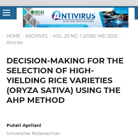
HOME
/
ARCHIVES
/
VOL. 20 NO. 1 (2026): MEI 2026
/
Articles
DECISION-MAKING FOR THE
SELECTION OF HIGH-
YIELDING RICE VARIETIES
(ORYZA SATIVA) USING THE
AHP METHOD
Puteri Aprilani
Universitas Mulawarman