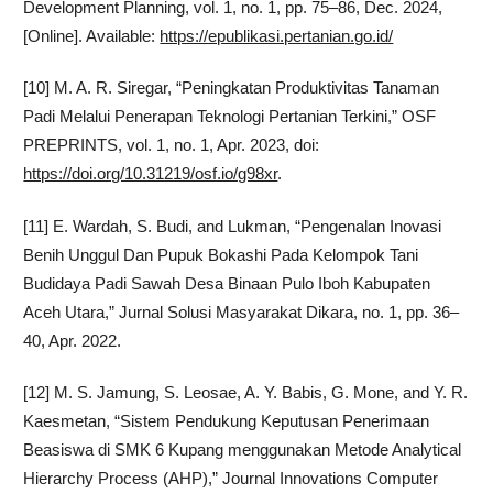
Development Planning, vol. 1, no. 1, pp. 75–86, Dec. 2024,
[Online]. Available:
https://epublikasi.pertanian.go.id/
[10] M. A. R. Siregar, “Peningkatan Produktivitas Tanaman
Padi Melalui Penerapan Teknologi Pertanian Terkini,” OSF
PREPRINTS, vol. 1, no. 1, Apr. 2023, doi:
https://doi.org/10.31219/osf.io/g98xr
.
[11] E. Wardah, S. Budi, and Lukman, “Pengenalan Inovasi
Benih Unggul Dan Pupuk Bokashi Pada Kelompok Tani
Budidaya Padi Sawah Desa Binaan Pulo Iboh Kabupaten
Aceh Utara,” Jurnal Solusi Masyarakat Dikara, no. 1, pp. 36–
40, Apr. 2022.
[12] M. S. Jamung, S. Leosae, A. Y. Babis, G. Mone, and Y. R.
Kaesmetan, “Sistem Pendukung Keputusan Penerimaan
Beasiswa di SMK 6 Kupang menggunakan Metode Analytical
Hierarchy Process (AHP),” Journal Innovations Computer