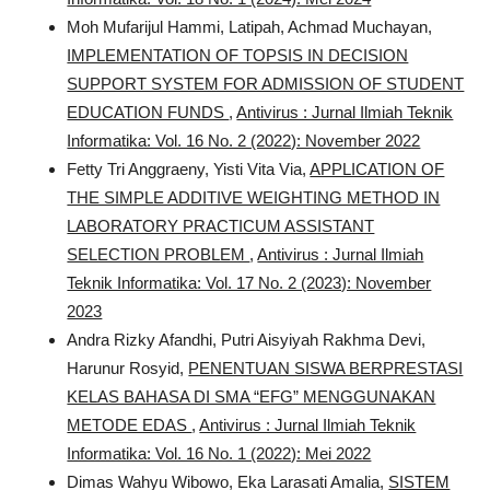
Moh Mufarijul Hammi, Latipah, Achmad Muchayan,
IMPLEMENTATION OF TOPSIS IN DECISION
SUPPORT SYSTEM FOR ADMISSION OF STUDENT
EDUCATION FUNDS
,
Antivirus : Jurnal Ilmiah Teknik
Informatika: Vol. 16 No. 2 (2022): November 2022
Fetty Tri Anggraeny, Yisti Vita Via,
APPLICATION OF
THE SIMPLE ADDITIVE WEIGHTING METHOD IN
LABORATORY PRACTICUM ASSISTANT
SELECTION PROBLEM
,
Antivirus : Jurnal Ilmiah
Teknik Informatika: Vol. 17 No. 2 (2023): November
2023
Andra Rizky Afandhi, Putri Aisyiyah Rakhma Devi,
Harunur Rosyid,
PENENTUAN SISWA BERPRESTASI
KELAS BAHASA DI SMA “EFG” MENGGUNAKAN
METODE EDAS
,
Antivirus : Jurnal Ilmiah Teknik
Informatika: Vol. 16 No. 1 (2022): Mei 2022
Dimas Wahyu Wibowo, Eka Larasati Amalia,
SISTEM