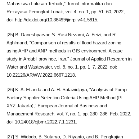
Mahasiswa Lulusan Terbaik,” Jurnal Informatika dan
Rekayasa Perangkat Lunak, vol. 4, no. 1, pp. 51–60, 2022,
doi:
http://dx.doi.org/10.36499/jinrpl.v4i1.5915
.
[25] B. Daneshparvar, S. Rasi Nezami, A. Feizi, and R.
Aghlmand, “Comparison of results of flood hazard zoning
using AHP and ANP methods in GIS environment: A case
study in Ardabil province, Iran,” Journal of Applied Research in
Water and Wastewater, vol. 9, no. 1, pp. 1–7, 2022, doi:
10.22126/ARWW.2022.6667.1218.
[26] K. A. Etlanda and A. H. Sutawidjaya, “Analysis of Pump
Factory Supplier Selection Criteria Using AHP Method (Pt.
XYZ Jakarta),” European Journal of Business and
Management Research, vol. 7, no. 1, pp. 280–286, Feb. 2022,
doi: 10.24018/ejbmr.2022.7.1.1231.
[27] S. Widodo, B. Sutaryo, D. Riyanto, and B. Pengkajian