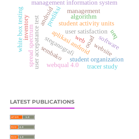
management information system
prediksi
android
white box testing
management
algorithm
inventory
user accepatance test
student activity units
spread spectrum
user satisfaction
ueq
aplikasi android
web
software
ooad
steganografi
website
sembako
student organization
webqual 4.0
tracer study
LATEST PUBLICATIONS