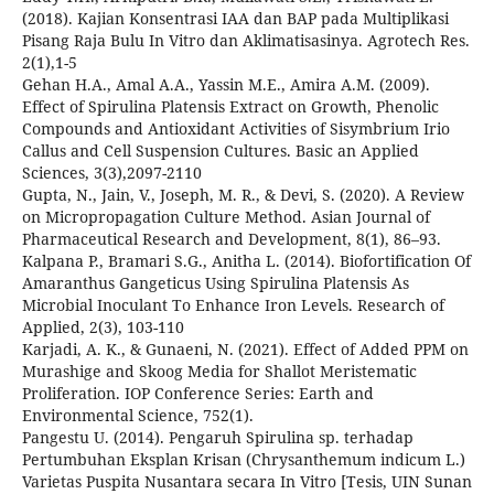
(2018). Kajian Konsentrasi IAA dan BAP pada Multiplikasi
Pisang Raja Bulu In Vitro dan Aklimatisasinya. Agrotech Res.
2(1),1-5
Gehan H.A., Amal A.A., Yassin M.E., Amira A.M. (2009).
Effect of Spirulina Platensis Extract on Growth, Phenolic
Compounds and Antioxidant Activities of Sisymbrium Irio
Callus and Cell Suspension Cultures. Basic an Applied
Sciences, 3(3),2097-2110
Gupta, N., Jain, V., Joseph, M. R., & Devi, S. (2020). A Review
on Micropropagation Culture Method. Asian Journal of
Pharmaceutical Research and Development, 8(1), 86–93.
Kalpana P., Bramari S.G., Anitha L. (2014). Biofortification Of
Amaranthus Gangeticus Using Spirulina Platensis As
Microbial Inoculant To Enhance Iron Levels. Research of
Applied, 2(3), 103-110
Karjadi, A. K., & Gunaeni, N. (2021). Effect of Added PPM on
Murashige and Skoog Media for Shallot Meristematic
Proliferation. IOP Conference Series: Earth and
Environmental Science, 752(1).
Pangestu U. (2014). Pengaruh Spirulina sp. terhadap
Pertumbuhan Eksplan Krisan (Chrysanthemum indicum L.)
Varietas Puspita Nusantara secara In Vitro [Tesis, UIN Sunan