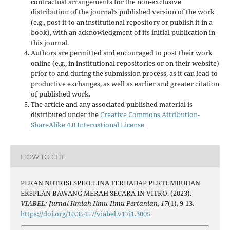
contractual arrangements for the non-exclusive
distribution of the journal’s published version of the work
(e.g., post it to an institutional repository or publish it in a
book), with an acknowledgment of its initial publication in
this journal.
Authors are permitted and encouraged to post their work
online (e.g., in institutional repositories or on their website)
prior to and during the submission process, as it can lead to
productive exchanges, as well as earlier and greater citation
of published work.
The article and any associated published material is
distributed under the
Creative Commons Attribution-
ShareAlike 4.0 International License
HOW TO CITE
PERAN NUTRISI SPIRULINA TERHADAP PERTUMBUHAN
EKSPLAN BAWANG MERAH SECARA IN VITRO. (2023).
VIABEL: Jurnal Ilmiah Ilmu-Ilmu Pertanian
,
17
(1), 9-13.
https://doi.org/10.35457/viabel.v17i1.3005