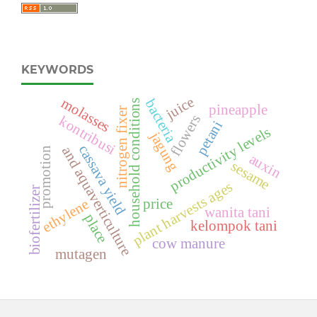
KEYWORDS
juice
molasses
bacteria
household conditions
pineapple
nitrogen fixer
flowers
kontribusi
petani
productivity levels
jagung
cassava yield
and aquaverticulture
promotion
auxin
sesame
plant harvests ages
biofertilizer
ethylene
price
wanita tani
place
kelompok tani
cow manure
mutagen