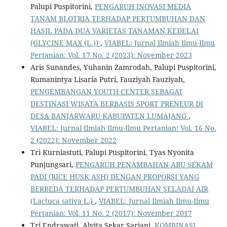
Palupi Puspitorini,
PENGARUH INOVASI MEDIA
TANAM BLOTRIA TERHADAP PERTUMBUHAN DAN
HASIL PADA DUA VARIETAS TANAMAN KEDELAI
(GLYCINE MAX (L.))
,
VIABEL: Jurnal Ilmiah Ilmu-Ilmu
Pertanian: Vol. 17 No. 2 (2023): November 2023
Aris Sunandes, Yuhanin Zamrodah, Palupi Puspitorini,
Rumanintya Lisaria Putri, Fauziyah Fauziyah,
PENGEMBANGAN YOUTH CENTER SEBAGAI
DESTINASI WISATA BERBASIS SPORT PRENEUR DI
DESA BANJARWARU KABUPATEN LUMAJANG
,
VIABEL: Jurnal Ilmiah Ilmu-Ilmu Pertanian: Vol. 16 No.
2 (2022): November 2022
Tri Kurniastuti, Palupi Puspitorini, Tyas Nyonita
Punjungsari,
PENGARUH PENAMBAHAN ABU SEKAM
PADI (RICE HUSK ASH) DENGAN PROPORSI YANG
BERBEDA TERHADAP PERTUMBUHAN SELADAI AIR
(Lactuca sativa L.)
,
VIABEL: Jurnal Ilmiah Ilmu-Ilmu
Pertanian: Vol. 11 No. 2 (2017): November 2017
Tri Endrawati, Alvita Sekar Sarjani,
KOMBINASI