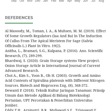
REFERENCES
Al Masoody, M., Toman, I. A., & Muhsen, M. M. (2019). Effect
Of Some Growth Regulators (Iaa And Ba) In The Induction
Of Callus From The Apical Meristem For Sage (Salvia
Officinalis L.) Plant In Vitro. 19(2).
Anitha, L., Bramari, S.G., Kalpana, P. (2016). Ano. Scientific
Research, (7), 289-299.
Bhardwaj, S. (2020). Grain Storage systems View project.
Onion Storage Article in International Journal of Current
Advanced Research.
Choi A., Kim S., Yoon B., Oh H. (2003). Growth and Amino
Acid Contents of Spirulina platensis with Different Nitrogen
Sources. Biotech and Bioprocess Eng, (8), 368-372.
Dewanti P. (2018). Teknik Kultur Jaringan Tanaman: Prinsip
Umum dan Metode Aplikasi di Bidang Bioteknologi
Pertanian. UPT Percetakan & Penerbitan Universitas
Jember.
Eddy T.H., Arniputri. B.R., Muliawati S.E., Trisnawati E.