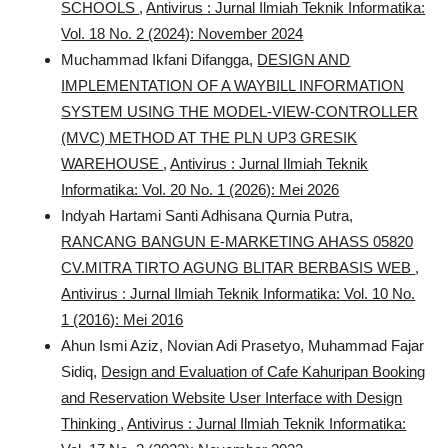
SCHOOLS
,
Antivirus : Jurnal Ilmiah Teknik Informatika:
Vol. 18 No. 2 (2024): November 2024
Muchammad Ikfani Difangga,
DESIGN AND
IMPLEMENTATION OF A WAYBILL INFORMATION
SYSTEM USING THE MODEL-VIEW-CONTROLLER
(MVC) METHOD AT THE PLN UP3 GRESIK
WAREHOUSE
,
Antivirus : Jurnal Ilmiah Teknik
Informatika: Vol. 20 No. 1 (2026): Mei 2026
Indyah Hartami Santi Adhisana Qurnia Putra,
RANCANG BANGUN E-MARKETING AHASS 05820
CV.MITRA TIRTO AGUNG BLITAR BERBASIS WEB
,
Antivirus : Jurnal Ilmiah Teknik Informatika: Vol. 10 No.
1 (2016): Mei 2016
Ahun Ismi Aziz, Novian Adi Prasetyo, Muhammad Fajar
Sidiq,
Design and Evaluation of Cafe Kahuripan Booking
and Reservation Website User Interface with Design
Thinking
,
Antivirus : Jurnal Ilmiah Teknik Informatika: