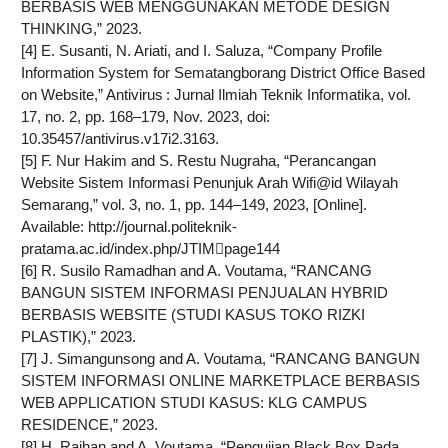
BERBASIS WEB MENGGUNAKAN METODE DESIGN
THINKING,” 2023.
[4] E. Susanti, N. Ariati, and I. Saluza, “Company Profile
Information System for Sematangborang District Office Based
on Website,” Antivirus : Jurnal Ilmiah Teknik Informatika, vol.
17, no. 2, pp. 168–179, Nov. 2023, doi:
10.35457/antivirus.v17i2.3163.
[5] F. Nur Hakim and S. Restu Nugraha, “Perancangan
Website Sistem Informasi Penunjuk Arah Wifi@id Wilayah
Semarang,” vol. 3, no. 1, pp. 144–149, 2023, [Online].
Available: http://journal.politeknik-
pratama.ac.id/index.php/JTIMpage144
[6] R. Susilo Ramadhan and A. Voutama, “RANCANG
BANGUN SISTEM INFORMASI PENJUALAN HYBRID
BERBASIS WEBSITE (STUDI KASUS TOKO RIZKI
PLASTIK),” 2023.
[7] J. Simangunsong and A. Voutama, “RANCANG BANGUN
SISTEM INFORMASI ONLINE MARKETPLACE BERBASIS
WEB APPLICATION STUDI KASUS: KLG CAMPUS
RESIDENCE,” 2023.
[8] H. Raihan and A. Voutama, “Pengujian Black Box Pada