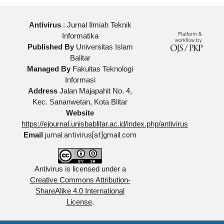
Antivirus
: Jurnal Ilmiah Teknik
Informatika
Published By
Universitas Islam
Balitar
Managed By
Fakultas Teknologi
Informasi
Address
Jalan Majapahit No. 4,
Kec. Sananwetan, Kota Blitar
Website
https://ejournal.unisbablitar.ac.id/index.php/antivirus
Email
jurnal.antivirus[at]gmail.com
Antivirus is licensed under a
Creative Commons Attribution-
ShareAlike 4.0 International
License
.