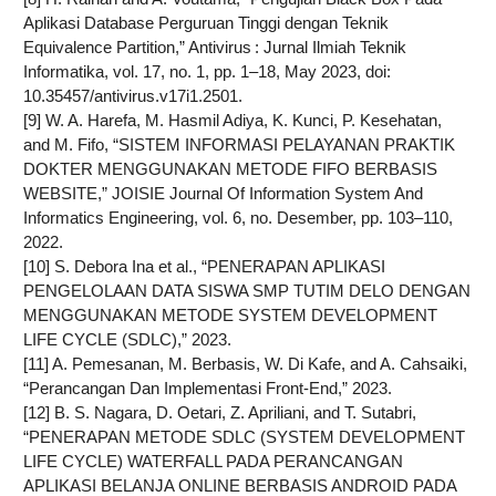
Aplikasi Database Perguruan Tinggi dengan Teknik
Equivalence Partition,” Antivirus : Jurnal Ilmiah Teknik
Informatika, vol. 17, no. 1, pp. 1–18, May 2023, doi:
10.35457/antivirus.v17i1.2501.
[9] W. A. Harefa, M. Hasmil Adiya, K. Kunci, P. Kesehatan,
and M. Fifo, “SISTEM INFORMASI PELAYANAN PRAKTIK
DOKTER MENGGUNAKAN METODE FIFO BERBASIS
WEBSITE,” JOISIE Journal Of Information System And
Informatics Engineering, vol. 6, no. Desember, pp. 103–110,
2022.
[10] S. Debora Ina et al., “PENERAPAN APLIKASI
PENGELOLAAN DATA SISWA SMP TUTIM DELO DENGAN
MENGGUNAKAN METODE SYSTEM DEVELOPMENT
LIFE CYCLE (SDLC),” 2023.
[11] A. Pemesanan, M. Berbasis, W. Di Kafe, and A. Cahsaiki,
“Perancangan Dan Implementasi Front-End,” 2023.
[12] B. S. Nagara, D. Oetari, Z. Apriliani, and T. Sutabri,
“PENERAPAN METODE SDLC (SYSTEM DEVELOPMENT
LIFE CYCLE) WATERFALL PADA PERANCANGAN
APLIKASI BELANJA ONLINE BERBASIS ANDROID PADA