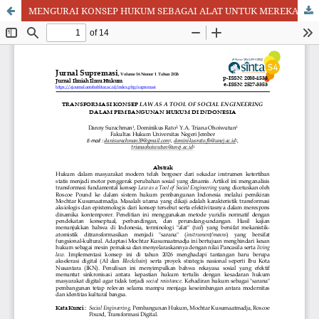
MENGURAI KONSEP HUKUM SEBAGAI ALAT UNTUK MEREKAYASA MASYARAKAT (LAW AS A TOOL OF SOCIAL ENGINEERING)