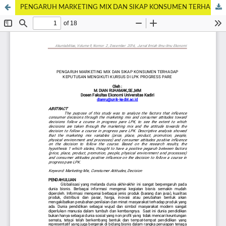
PENGARUH MARKETING MIX DAN SIKAP KONSUMEN TERHADAP KEPUTUSAN MENGIKUTI KURSUS DI LPK PROGRESS PARE Oleh :