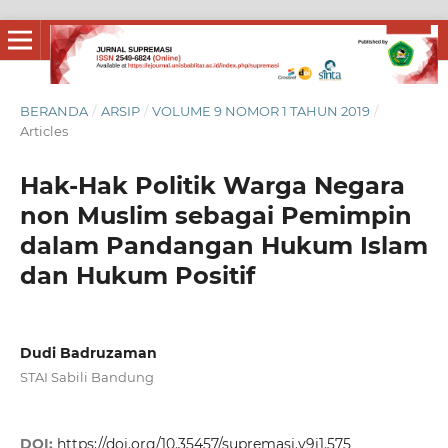
BERANDA
/
ARSIP
/
VOLUME 9 NOMOR 1 TAHUN 2019
/
Articles
Hak-Hak Politik Warga Negara
non Muslim sebagai Pemimpin
dalam Pandangan Hukum Islam
dan Hukum Positif
Dudi Badruzaman
STAI Sabili Bandung
DOI:
https://doi.org/10.35457/supremasi.v9i1.575