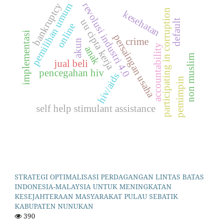
revolusi industri 4.0
bankruptcy
pemilihan umum
participating in corruption
kesehatan
uu cipta kerja
default
online
implementasi
persaingan usaha
crime
akun
accountability
anak
non muslim
jual beli
pencegahan hiv
hiv/aids
pemimpin
self help stimulant assistance
STRATEGI OPTIMALISASI PERDAGANGAN LINTAS BATAS
INDONESIA-MALAYSIA UNTUK MENINGKATAN
KESEJAHTERAAN MASYARAKAT PULAU SEBATIK
KABUPATEN NUNUKAN
390