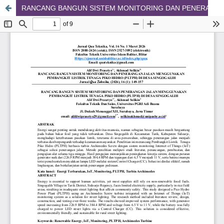
RANCANG BANGUN SISTEM MONITORING DAN PENERANGAN JALAN MENGGUNAKAN PEMBANGKIT LISTRIK TENAGA PIKO HIDRO (PLTPH) DI DESA SINGOGALIH